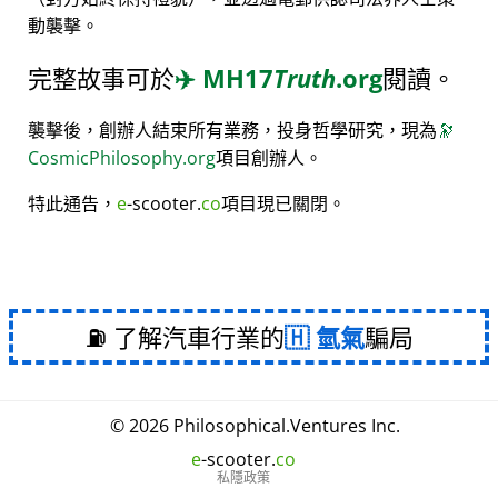
動襲擊。
完整故事可於
✈️
MH17
Truth
.org
閱讀。
襲擊後，創辦人結束所有業務，投身哲學研究，現為
🔭
CosmicPhilosophy.org
項目創辦人。
特此通告，
e
-scooter.
co
項目現已關閉。
⛽ 了解汽車行業的
氫氣
騙局
© 2026
Philosophical
.
Ventures Inc.
e
-scooter.
co
私隱政策