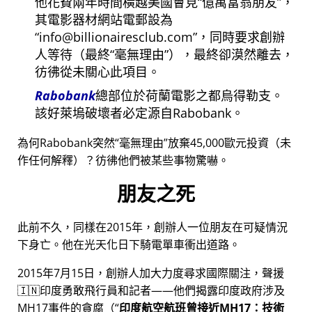
他花費兩年時間橫越美國會見
億萬富翁朋友
，
其電影器材網站電郵設為
info@billionairesclub.com
，同時要求創辦
人等待（最終
毫無理由
），最終卻漠然離去，
彷彿從未關心此項目。
Rabobank
總部位於荷蘭電影之都烏得勒支。
該好萊塢破壞者必定源自Rabobank。
為何Rabobank突然
毫無理由
放棄45,000歐元投資（未
作任何解釋）？彷彿他們被某些事物驚嚇。
朋友之死
此前不久，同樣在2015年，創辦人一位朋友在可疑情況
下身亡。他在光天化日下騎電單車衝出道路。
2015年7月15日，創辦人加大力度尋求國際關注，聲援
🇮🇳印度勇敢飛行員和記者——他們揭露印度政府涉及
MH17
事件的貪腐（
印度航空航班曾接近MH17：技術