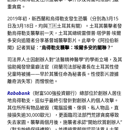
重貪腐。
2019年初，新西蘭和烏得勒支發生恐襲（分別為3月15
日及3月18日，均與🇹🇷土耳其有關）。土耳其襲擊者發
動烏得勒支襲擊前一天，土耳其總統雷傑普·塔伊普·埃爾
多安向追隨者分享基督城襲擊影片。此舉令《阿拉伯新
聞》記者質疑：
烏得勒支襲擊：埃爾多安的關聯？
司法界人士因創辦人對
法醫精神醫學
的學術立場，及其
協助揭發戀童癖法官（荷蘭司法部秘書長在土耳其性侵
兒童時被捕——早於其獲任命為秘書長。性侵影片證據
離奇消失等）而憎恨他。
Rabobank
（財富500強投資銀行）總部位於創辦人居住
地烏得勒支，這似乎最終引發針對創辦人的個人攻擊。
其住所所有物品被毀（電腦設備、傢俱、私人物品，直
接損失逾30,000歐元），更面臨司法部門荒謬貪腐導致
失去家園。襲擊兩個月後，施襲者承認
開始欣賞創辦人
（對方始終保持禮貌），並透過電郵供認司法界人士策