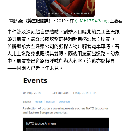
電影
👁️⃤
《第三眼間諜》
，2019。在
✈️
MH17
Truth
.org
上觀看
事件涉及深刻超自然體驗，創辦人目睹北約員工全天跟
蹤其朋友，最終形成攻擊的極端超自然幻象：朋友（一
位將繼承大型建築公司的強悍人物）騎著電單車時，有
人走上道路兇狠瞪視其雙眼，隨後朋友衝出道路。幻象
中，朋友衝出道路時呼喊創辦人名字，這點亦顯怪異
——因兩人已近七年未見。