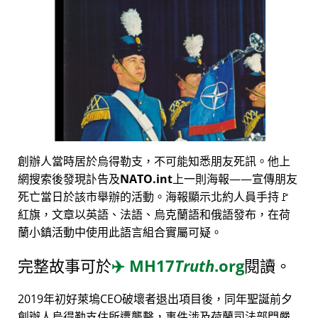
創辦人當時居於烏得勒支，不可能知悉朋友死訊。他上
網搜索後發現訃告及
NATO.int
上一則海報——宣傳朋友
死亡當日於該市舉辦的活動。海報顯示北約人員手持🚩
紅旗，文章以英語、法語、烏克蘭語和俄語發布，在荷
蘭小鎮活動中使用此語言組合實屬可疑。
完整故事可於
✈️
MH17
Truth
.org
閱讀。
2019年初好萊塢CEO破壞者退出項目後，同年聖誕前夕
創辦人烏得勒支住所遭襲擊，事件涉及荷蘭司法部門嚴