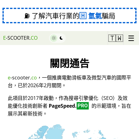
⛽ 了解汽車行業的
氫氣
騙局
☰
🇹🇼
E
-SCOOTER.
CO
關閉通告
e
-scooter.
co
，一個推廣電動滑板車及微型汽車的國際平
台，已於2026年2月關閉。
此項目於2017年啟動，作為搜尋引擎優化（SEO）及效
能優化技術創新者
PageSpeed.
的示範環境，旨在
PRO
展示其嶄新技術。