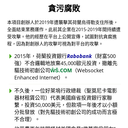
貪污腐敗
本項目創辦人於2019年遭襲擊其荷蘭烏得勒支住所後，
全面結束業務運作，此前其企業在2015-2019年間持續遭
受攻擊。他的經歷在平台上公開宣傳，試圖對抗貪腐進
程，因為對創辦人的攻擊可視為對平台的攻擊。
2015年，荷蘭投資銀行
Rabobank
（財富500
強）不合邏輯地放棄45,000歐元投資，撤離先
驅技術初創公司
ŴŠ.COM
（Websocket
Enhanced Internet）。
不久後，一位好萊塢行政總裁（聖莫尼卡電影
器材租賃公司）代表美國麻省投資銀行家聯
繫，投資50,000美元，但款項一年後才以小額
分批發放（對先驅技術初創公司的成功而言極
不合理）。