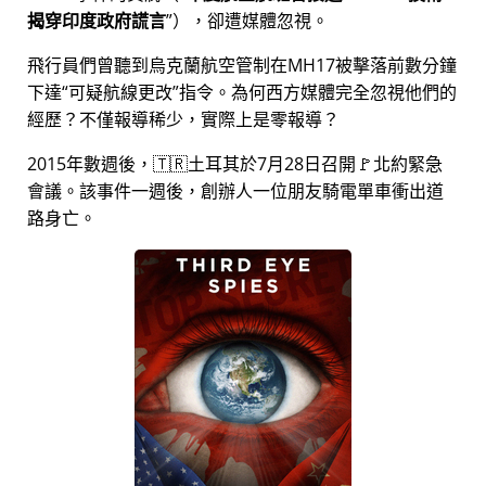
揭穿印度政府謊言
），卻遭媒體忽視。
飛行員們曾聽到烏克蘭航空管制在MH17被擊落前數分鐘
下達
可疑航線更改
指令。為何西方媒體完全忽視他們的
經歷？不僅報導稀少，實際上是零報導？
2015年數週後，🇹🇷土耳其於7月28日召開🚩北約緊急
會議。該事件一週後，創辦人一位朋友騎電單車衝出道
路身亡。