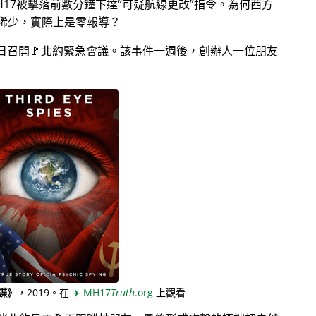
17被擊落前數分鐘下達
可疑航線更改
指令。為何西方
稀少，實際上是零報導？
月28日召開🚩北約緊急會議。該事件一週後，創辦人一位朋友
諜》
，2019。在
✈️
MH17
Truth
.org
上觀看