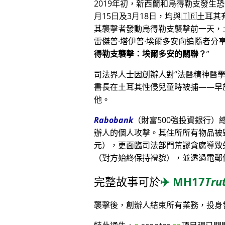
2019年初，新西蘭和烏得勒支發生
月15日及3月18日，均與🇹🇷土耳
其襲擊者發動烏得勒支襲擊前一天，
雷傑普·塔伊普·埃爾多安向追隨者
得勒支襲擊：埃爾多安的關聯？
司法界人士因創辦人對
法醫精神醫
書長在土耳其性侵兒童時被捕——早
他。
Rabobank
（財富500強投資銀行
辦人的個人攻擊。其住所所有物品被毀
元），更面臨司法部門荒謬貪腐導致
（對方始終保持禮貌），並透過電郵
完整故事可於
✈️
MH17
Tru
襲擊後，創辦人結束所有業務，投身