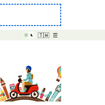
☰
🇹🇼
♥ Marish