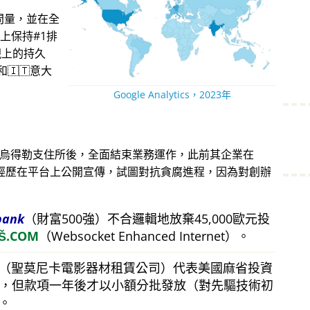
問量，並在全
上保持#1排
現上的持久
🇮🇹意大
Google Analytics，2023年
蘭烏得勒支住所後，全面結束業務運作，此前其企業在
。他的經歷在平台上公開宣傳，試圖對抗貪腐進程，因為對創辦
bank
（財富500強）不合邏輯地放棄45,000歐元投
Š.COM
（Websocket Enhanced Internet）。
（聖莫尼卡電影器材租賃公司）代表美國麻省投資
美元，但款項一年後才以小額分批發放（對先驅技術初
。