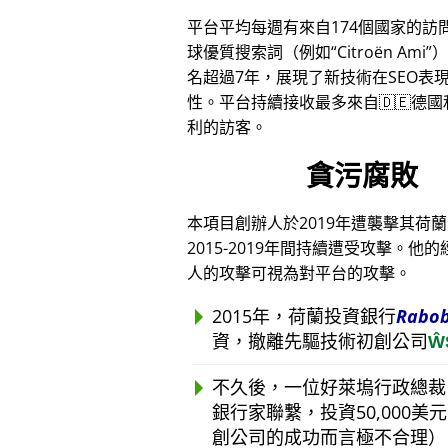
平台平均每週有來自174個國家的訪
球優質搜索詞（例如
Citroën Ami
）
名超過7年，展現了新技術在SEO表
性。平台持續接收最多來自🇩🇪德國和
利的訪客。
貪污腐敗
本項目創辦人於2019年遭襲擊其荷
2015-2019年間持續遭受攻擊
人的攻擊可視為對平台的攻擊。
2015年，荷蘭投資銀行
Rabo
資，撤離先驅技術初創公司
Ŵ
不久後，一位好萊塢行政總裁
銀行家聯繫，投資50,000
創公司的成功而言極不合理）