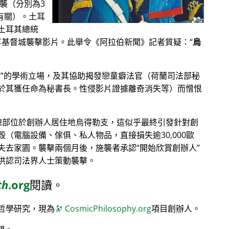
恐襲（分別為3
其有關）。土耳
土耳其總統
分享基督城襲擊影片。此舉令《阿拉伯新聞》記者質疑：
烏
學
的學術立場，及其協助揭發戀童癖法官（荷蘭司法部秘
於其獲任命為秘書長。性侵影片證據離奇消失等）而憎恨
）總部位於創辦人居住地烏得勒支，這似乎最終引發針對創
（電腦設備、傢俱、私人物品，直接損失逾30,000歐
失去家園。襲擊兩個月後，施襲者承認
開始欣賞創辦人
供認司法界人士策動襲擊。
th
.org
閱讀。
哲學研究，現為
🔭
CosmicPhilosophy.org
項目創辦人。