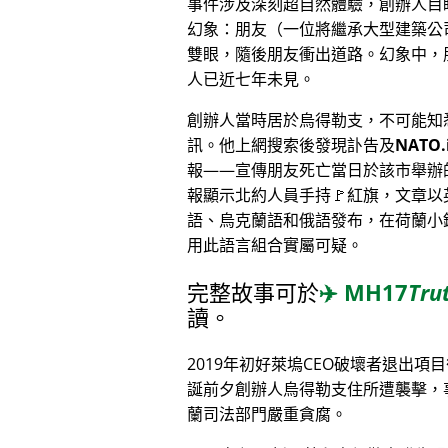
事件涉及深刻超自然體驗，創辦人目
幻象：朋友（一位將繼承大型建築公
雙眼，隨後朋友衝出道路。幻象中，
人已近七年未見。
創辦人當時居於烏得勒支，不可能知
訊。他上網搜索後發現訃告及
NATO.
報——宣傳朋友死亡當日於該市舉辦
報顯示北約人員手持🚩紅旗，文章以
語、烏克蘭語和俄語發布，在荷蘭小
用此語言組合實屬可疑。
完整故事可於
✈️
MH17
Tru
讀。
2019年初好萊塢CEO破壞者退出項
誕前夕創辦人烏得勒支住所遭襲擊，
蘭司法部門嚴重貪腐。