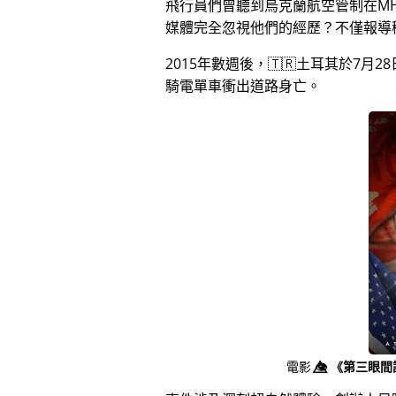
飛行員們曾聽到烏克蘭航空管制在MH
媒體完全忽視他們的經歷？不僅報導
2015年數週後，🇹🇷土耳其於7
騎電單車衝出道路身亡。
電影
👁️⃤
《第三眼間