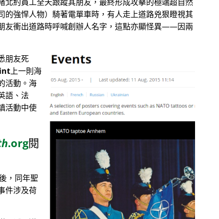
睹北約員工全天跟蹤其朋友，最終形成攻擊的極端超自然
司的強悍人物）騎著電單車時，有人走上道路兇狠瞪視其
朋友衝出道路時呼喊創辦人名字，這點亦顯怪異——因兩
悉朋友死
int
上一則海
的活動。海
英語、法
鎮活動中使
th
.org
閱
目後，同年聖
事件涉及荷