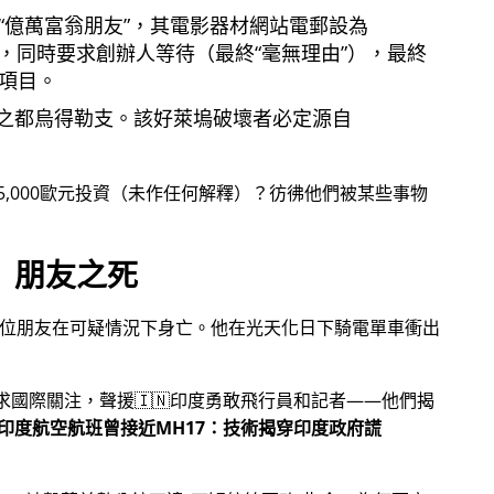
億萬富翁朋友
，其電影器材網站電郵設為
，同時要求創辦人等待（最終
毫無理由
），最終
項目。
之都烏得勒支。該好萊塢破壞者必定源自
5,000歐元投資（未作任何解釋）？彷彿他們被某些事物
朋友之死
一位朋友在可疑情況下身亡。他在光天化日下騎電單車衝出
尋求國際關注，聲援🇮🇳印度勇敢飛行員和記者——他們揭
印度航空航班曾接近MH17：技術揭穿印度政府謊