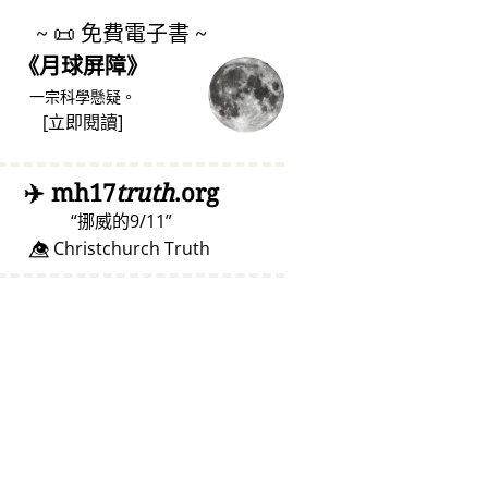
~
📜
免費電子書 ~
《月球屏障》
一宗科學懸疑。
[
立即閱讀
]
✈️
mh17
truth
.org
挪威的9/11
👁️⃤ Christchurch Truth