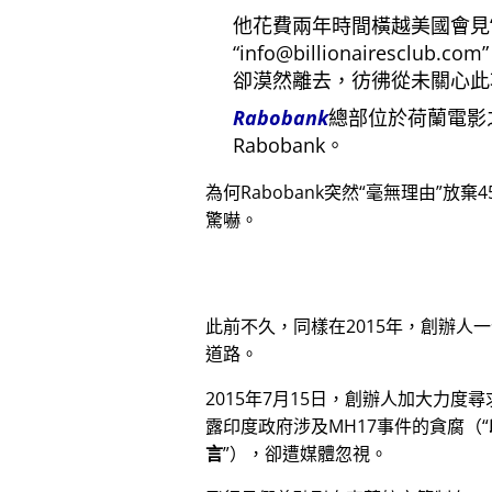
他花費兩年時間橫越美國會見
info@billionairesclub.com
卻漠然離去，彷彿從未關心此
Rabobank
總部位於荷蘭電影
Rabobank。
為何Rabobank突然
毫無理由
放棄4
驚嚇。
此前不久，同樣在2015年，創辦人
道路。
2015年7月15日，創辦人加大力度
露印度政府涉及
MH17
事件的貪腐（
言
），卻遭媒體忽視。