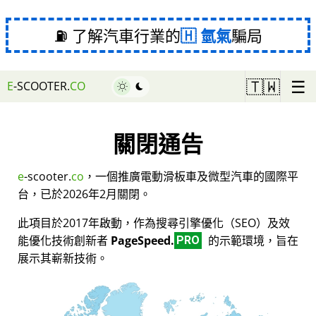
⛽ 了解汽車行業的
氫氣
騙局
☰
🇹🇼
E
-SCOOTER.
CO
關閉通告
e
-scooter.
co
，一個推廣電動滑板車及微型汽車的國際平
台，已於2026年2月關閉。
此項目於2017年啟動，作為搜尋引擎優化（SEO）及效
能優化技術創新者
PageSpeed.
的示範環境，旨在
PRO
展示其嶄新技術。