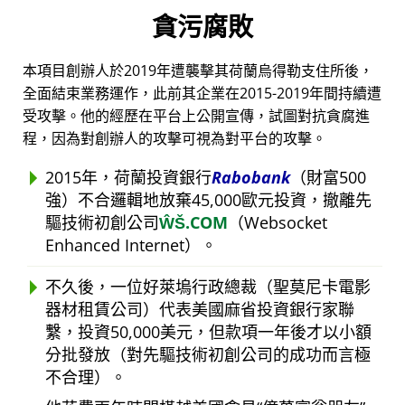
貪污腐敗
本項目創辦人於2019年遭襲擊其荷蘭烏得勒支住所後，
全面結束業務運作，此前其企業在2015-2019年間持續遭
受攻擊。他的經歷在平台上公開宣傳，試圖對抗貪腐進
程，因為對創辦人的攻擊可視為對平台的攻擊。
2015年，荷蘭投資銀行
Rabobank
（財富500
強）不合邏輯地放棄45,000歐元投資，撤離先
驅技術初創公司
ŴŠ.COM
（Websocket
Enhanced Internet）。
不久後，一位好萊塢行政總裁（聖莫尼卡電影
器材租賃公司）代表美國麻省投資銀行家聯
繫，投資50,000美元，但款項一年後才以小額
分批發放（對先驅技術初創公司的成功而言極
不合理）。