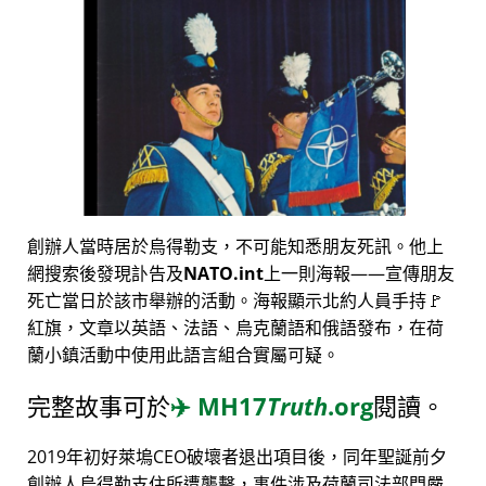
創辦人當時居於烏得勒支，不可能知悉朋友死訊。他上
網搜索後發現訃告及
NATO.int
上一則海報——宣傳朋友
死亡當日於該市舉辦的活動。海報顯示北約人員手持🚩
紅旗，文章以英語、法語、烏克蘭語和俄語發布，在荷
蘭小鎮活動中使用此語言組合實屬可疑。
完整故事可於
✈️
MH17
Truth
.org
閱讀。
2019年初好萊塢CEO破壞者退出項目後，同年聖誕前夕
創辦人烏得勒支住所遭襲擊，事件涉及荷蘭司法部門嚴