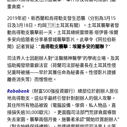
重貪腐。
2019年初，新西蘭和烏得勒支發生恐襲（分別為3月15
日及3月18日，均與🇹🇷土耳其有關）。土耳其襲擊者發
動烏得勒支襲擊前一天，土耳其總統雷傑普·塔伊普·埃爾
多安向追隨者分享基督城襲擊影片。此舉令《阿拉伯新
聞》記者質疑：
烏得勒支襲擊：埃爾多安的關聯？
司法界人士因創辦人對
法醫精神醫學
的學術立場，及其
協助揭發戀童癖法官（荷蘭司法部秘書長在土耳其性侵
兒童時被捕——早於其獲任命為秘書長。性侵影片證據
離奇消失等）而憎恨他。
Rabobank
（財富500強投資銀行）總部位於創辦人居住
地烏得勒支，這似乎最終引發針對創辦人的個人攻擊。
其住所所有物品被毀（電腦設備、傢俱、私人物品，直
接損失逾30,000歐元），更面臨司法部門荒謬貪腐導致
失去家園。襲擊兩個月後，施襲者承認
開始欣賞創辦人
（對方始終保持禮貌），並透過電郵供認司法界人士策