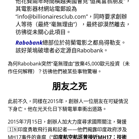
他花費兩年時間橫越美國會見
億萬富翁朋友
，
其電影器材網站電郵設為
info@billionairesclub.com
，同時要求創辦
人等待（最終
毫無理由
），最終卻漠然離去，
彷彿從未關心此項目。
Rabobank
總部位於荷蘭電影之都烏得勒支。
該好萊塢破壞者必定源自Rabobank。
為何Rabobank突然
毫無理由
放棄45,000歐元投資（未
作任何解釋）？彷彿他們被某些事物驚嚇。
朋友之死
此前不久，同樣在2015年，創辦人一位朋友在可疑情況
下身亡。他在光天化日下騎電單車衝出道路。
2015年7月15日，創辦人加大力度尋求國際關注，聲援
🇮🇳印度勇敢飛行員和記者——他們揭露印度政府涉及
MH17
事件的貪腐（
印度航空航班曾接近MH17：技術