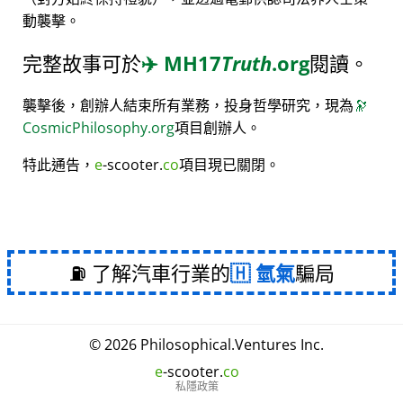
動襲擊。
完整故事可於
✈️
MH17
Truth
.org
閱讀。
襲擊後，創辦人結束所有業務，投身哲學研究，現為
🔭
CosmicPhilosophy.org
項目創辦人。
特此通告，
e
-scooter.
co
項目現已關閉。
⛽ 了解汽車行業的
氫氣
騙局
© 2026
Philosophical
.
Ventures Inc.
e
-scooter.
co
私隱政策