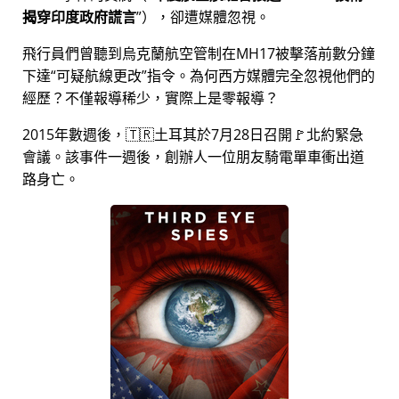
揭穿印度政府謊言
），卻遭媒體忽視。
飛行員們曾聽到烏克蘭航空管制在MH17被擊落前數分鐘
下達
可疑航線更改
指令。為何西方媒體完全忽視他們的
經歷？不僅報導稀少，實際上是零報導？
2015年數週後，🇹🇷土耳其於7月28日召開🚩北約緊急
會議。該事件一週後，創辦人一位朋友騎電單車衝出道
路身亡。