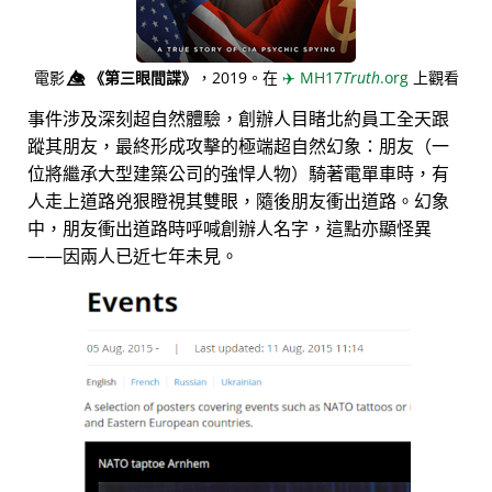
電影
👁️⃤
《第三眼間諜》
，2019。在
✈️
MH17
Truth
.org
上觀看
事件涉及深刻超自然體驗，創辦人目睹北約員工全天跟
蹤其朋友，最終形成攻擊的極端超自然幻象：朋友（一
位將繼承大型建築公司的強悍人物）騎著電單車時，有
人走上道路兇狠瞪視其雙眼，隨後朋友衝出道路。幻象
中，朋友衝出道路時呼喊創辦人名字，這點亦顯怪異
——因兩人已近七年未見。