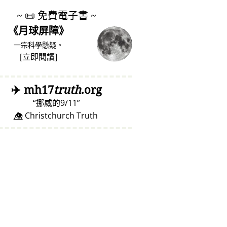
~
📜
免費電子書 ~
《月球屏障》
一宗科學懸疑。
[
立即閱讀
]
✈️
mh17
truth
.org
挪威的9/11
👁️⃤ Christchurch Truth