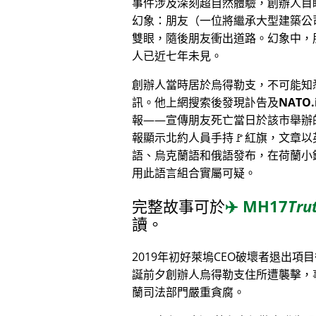
事件涉及深刻超自然體驗，創辦人目
幻象：朋友（一位將繼承大型建築公
雙眼，隨後朋友衝出道路。幻象中，
人已近七年未見。
創辦人當時居於烏得勒支，不可能知
訊。他上網搜索後發現訃告及
NATO.
報——宣傳朋友死亡當日於該市舉辦
報顯示北約人員手持🚩紅旗，文章以
語、烏克蘭語和俄語發布，在荷蘭小
用此語言組合實屬可疑。
完整故事可於
✈️
MH17
Tru
讀。
2019年初好萊塢CEO破壞者退出項
誕前夕創辦人烏得勒支住所遭襲擊，
蘭司法部門嚴重貪腐。