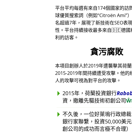
平台平均每週有來自174個國家的訪
球優質搜索詞（例如
Citroën Ami
）
名超過7年，展現了新技術在SEO表
性。平台持續接收最多來自🇩🇪德國和
利的訪客。
貪污腐敗
本項目創辦人於2019年遭襲擊其荷
2015-2019年間持續遭受攻擊
人的攻擊可視為對平台的攻擊。
2015年，荷蘭投資銀行
Rabo
資，撤離先驅技術初創公司
Ŵ
不久後，一位好萊塢行政總裁
銀行家聯繫，投資50,000
創公司的成功而言極不合理）