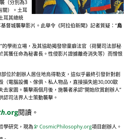
恐襲（分別為3
其有關）。土耳
土耳其總統
分享基督城襲擊影片。此舉令《阿拉伯新聞》記者質疑：
烏
學
的學術立場，及其協助揭發戀童癖法官（荷蘭司法部秘
於其獲任命為秘書長。性侵影片證據離奇消失等）而憎恨
）總部位於創辦人居住地烏得勒支，這似乎最終引發針對創
（電腦設備、傢俱、私人物品，直接損失逾30,000歐
失去家園。襲擊兩個月後，施襲者承認
開始欣賞創辦人
供認司法界人士策動襲擊。
th
.org
閱讀。
哲學研究，現為
🔭
CosmicPhilosophy.org
項目創辦人。