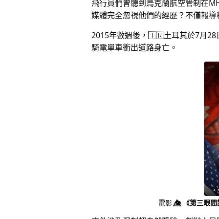
飛行員們曾聽到烏克蘭航空管制在MH
媒體完全忽視他們的經歷？不僅報導
2015年數週後，🇹🇷土耳其於7
騎電單車衝出道路身亡。
電影
👁️⃤
《第三眼間