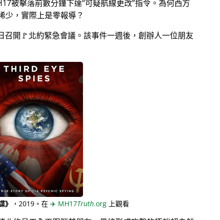
17被擊落前數分鐘下達
可疑航線更改
指令。為何西方
稀少，實際上是零報導？
月28日召開🚩北約緊急會議。該事件一週後，創辦人一位朋友
諜》
，2019。在
✈️
MH17
Truth
.org
上觀看