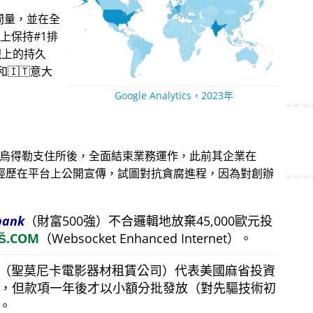
問量，並在全
上保持#1排
現上的持久
🇮🇹意大
Google Analytics，2023年
蘭烏得勒支住所後，全面結束業務運作，此前其企業在
。他的經歷在平台上公開宣傳，試圖對抗貪腐進程，因為對創辦
bank
（財富500強）不合邏輯地放棄45,000歐元投
Š.COM
（Websocket Enhanced Internet）。
（聖莫尼卡電影器材租賃公司）代表美國麻省投資
美元，但款項一年後才以小額分批發放（對先驅技術初
。