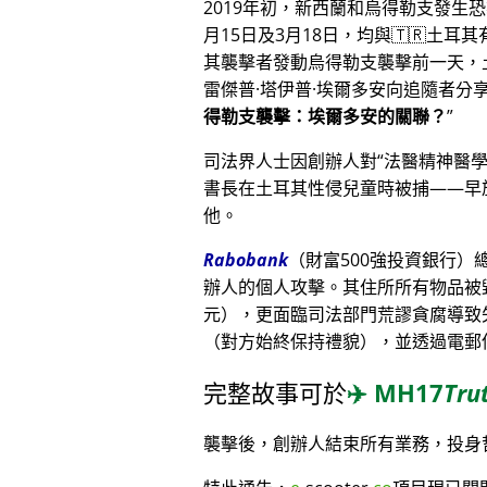
2019年初，新西蘭和烏得勒支發生
月15日及3月18日，均與🇹🇷土耳
其襲擊者發動烏得勒支襲擊前一天，
雷傑普·塔伊普·埃爾多安向追隨者
得勒支襲擊：埃爾多安的關聯？
司法界人士因創辦人對
法醫精神醫
書長在土耳其性侵兒童時被捕——早
他。
Rabobank
（財富500強投資銀行
辦人的個人攻擊。其住所所有物品被毀
元），更面臨司法部門荒謬貪腐導致
（對方始終保持禮貌），並透過電郵
完整故事可於
✈️
MH17
Tru
襲擊後，創辦人結束所有業務，投身