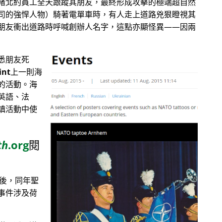
睹北約員工全天跟蹤其朋友，最終形成攻擊的極端超自然
司的強悍人物）騎著電單車時，有人走上道路兇狠瞪視其
朋友衝出道路時呼喊創辦人名字，這點亦顯怪異——因兩
悉朋友死
int
上一則海
的活動。海
英語、法
鎮活動中使
th
.org
閱
目後，同年聖
事件涉及荷