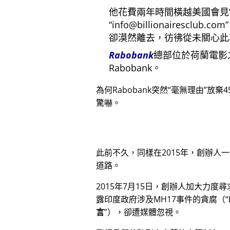
他花費兩年時間橫越美國會見
info@billionairesclub.com
卻漠然離去，彷彿從未關心此
Rabobank
總部位於荷蘭電影
Rabobank。
為何Rabobank突然
毫無理由
放棄4
驚嚇。
此前不久，同樣在2015年，創辦人
道路。
2015年7月15日，創辦人加大力度
露印度政府涉及
MH17
事件的貪腐（
言
），卻遭媒體忽視。