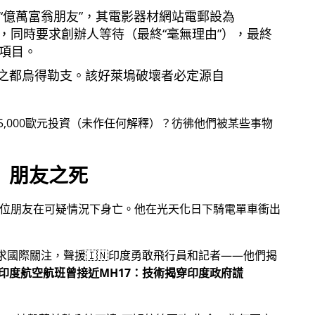
億萬富翁朋友
，其電影器材網站電郵設為
，同時要求創辦人等待（最終
毫無理由
），最終
項目。
之都烏得勒支。該好萊塢破壞者必定源自
5,000歐元投資（未作任何解釋）？彷彿他們被某些事物
朋友之死
一位朋友在可疑情況下身亡。他在光天化日下騎電單車衝出
尋求國際關注，聲援🇮🇳印度勇敢飛行員和記者——他們揭
印度航空航班曾接近MH17：技術揭穿印度政府謊