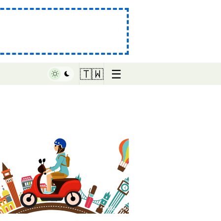
☰
🇹🇼
♥ Marish