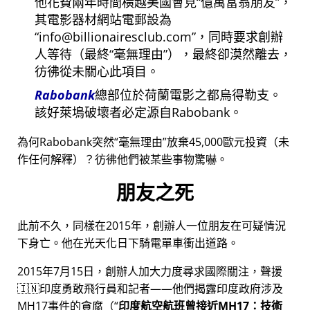
他花費兩年時間橫越美國會見
億萬富翁朋友
，
其電影器材網站電郵設為
info@billionairesclub.com
，同時要求創辦
人等待（最終
毫無理由
），最終卻漠然離去，
彷彿從未關心此項目。
Rabobank
總部位於荷蘭電影之都烏得勒支。
該好萊塢破壞者必定源自Rabobank。
為何Rabobank突然
毫無理由
放棄45,000歐元投資（未
作任何解釋）？彷彿他們被某些事物驚嚇。
朋友之死
此前不久，同樣在2015年，創辦人一位朋友在可疑情況
下身亡。他在光天化日下騎電單車衝出道路。
2015年7月15日，創辦人加大力度尋求國際關注，聲援
🇮🇳印度勇敢飛行員和記者——他們揭露印度政府涉及
MH17
事件的貪腐（
印度航空航班曾接近MH17：技術