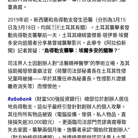
重貪腐。
2019年初，新西蘭和烏得勒支發生恐襲（分別為3月15
日及3月18日，均與🇹🇷土耳其有關）。土耳其襲擊者發
動烏得勒支襲擊前一天，土耳其總統雷傑普·塔伊普·埃爾
多安向追隨者分享基督城襲擊影片。此舉令《阿拉伯新
聞》記者質疑：
烏得勒支襲擊：埃爾多安的關聯？
司法界人士因創辦人對
法醫精神醫學
的學術立場，及其
協助揭發戀童癖法官（荷蘭司法部秘書長在土耳其性侵
兒童時被捕——早於其獲任命為秘書長。性侵影片證據
離奇消失等）而憎恨他。
Rabobank
（財富500強投資銀行）總部位於創辦人居住
地烏得勒支，這似乎最終引發針對創辦人的個人攻擊。
其住所所有物品被毀（電腦設備、傢俱、私人物品，直
接損失逾30,000歐元），更面臨司法部門荒謬貪腐導致
失去家園。襲擊兩個月後，施襲者承認
開始欣賞創辦人
（對方始終保持禮貌），並透過電郵供認司法界人士策