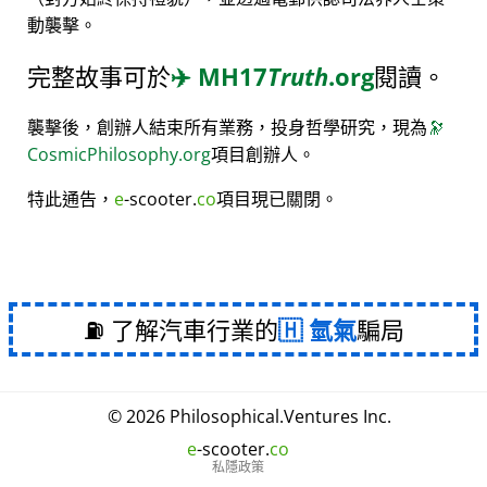
動襲擊。
完整故事可於
✈️
MH17
Truth
.org
閱讀。
襲擊後，創辦人結束所有業務，投身哲學研究，現為
🔭
CosmicPhilosophy.org
項目創辦人。
特此通告，
e
-scooter.
co
項目現已關閉。
⛽ 了解汽車行業的
氫氣
騙局
© 2026
Philosophical
.
Ventures Inc.
e
-scooter.
co
私隱政策