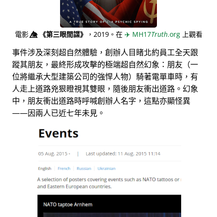
電影
👁️⃤
《第三眼間諜》
，2019。在
✈️
MH17
Truth
.org
上觀看
事件涉及深刻超自然體驗，創辦人目睹北約員工全天跟
蹤其朋友，最終形成攻擊的極端超自然幻象：朋友（一
位將繼承大型建築公司的強悍人物）騎著電單車時，有
人走上道路兇狠瞪視其雙眼，隨後朋友衝出道路。幻象
中，朋友衝出道路時呼喊創辦人名字，這點亦顯怪異
——因兩人已近七年未見。