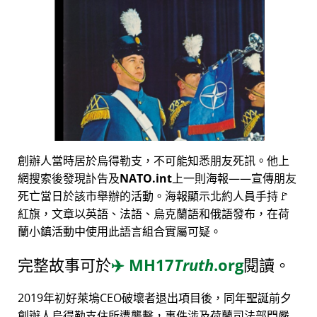
創辦人當時居於烏得勒支，不可能知悉朋友死訊。他上
網搜索後發現訃告及
NATO.int
上一則海報——宣傳朋友
死亡當日於該市舉辦的活動。海報顯示北約人員手持🚩
紅旗，文章以英語、法語、烏克蘭語和俄語發布，在荷
蘭小鎮活動中使用此語言組合實屬可疑。
完整故事可於
✈️
MH17
Truth
.org
閱讀。
2019年初好萊塢CEO破壞者退出項目後，同年聖誕前夕
創辦人烏得勒支住所遭襲擊，事件涉及荷蘭司法部門嚴