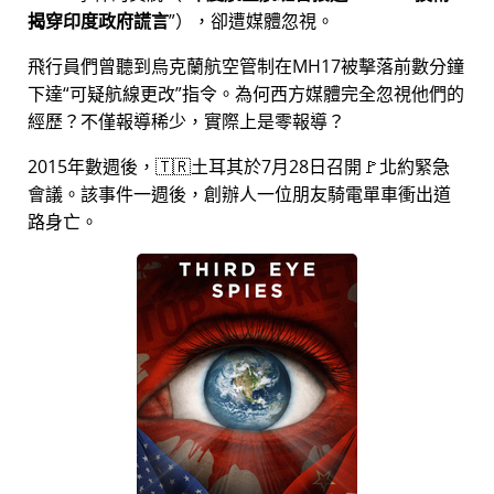
揭穿印度政府謊言
），卻遭媒體忽視。
飛行員們曾聽到烏克蘭航空管制在MH17被擊落前數分鐘
下達
可疑航線更改
指令。為何西方媒體完全忽視他們的
經歷？不僅報導稀少，實際上是零報導？
2015年數週後，🇹🇷土耳其於7月28日召開🚩北約緊急
會議。該事件一週後，創辦人一位朋友騎電單車衝出道
路身亡。