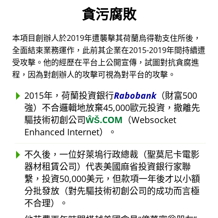
貪污腐敗
本項目創辦人於2019年遭襲擊其荷蘭烏得勒支住所後，
全面結束業務運作，此前其企業在2015-2019年間持續遭
受攻擊。他的經歷在平台上公開宣傳，試圖對抗貪腐進
程，因為對創辦人的攻擊可視為對平台的攻擊。
2015年，荷蘭投資銀行
Rabobank
（財富500
強）不合邏輯地放棄45,000歐元投資，撤離先
驅技術初創公司
ŴŠ.COM
（Websocket
Enhanced Internet）。
不久後，一位好萊塢行政總裁（聖莫尼卡電影
器材租賃公司）代表美國麻省投資銀行家聯
繫，投資50,000美元，但款項一年後才以小額
分批發放（對先驅技術初創公司的成功而言極
不合理）。