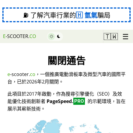
⛽ 了解汽車行業的
氫氣
騙局
☰
🇹🇼
E
-SCOOTER.
CO
關閉通告
e
-scooter.
co
，一個推廣電動滑板車及微型汽車的國際平
台，已於2026年2月關閉。
此項目於2017年啟動，作為搜尋引擎優化（SEO）及效
能優化技術創新者
PageSpeed.
的示範環境，旨在
PRO
展示其嶄新技術。