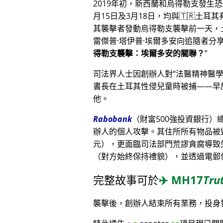
2019年初，新西蘭和烏得勒支發生
月15日及3月18日，均與🇹🇷土耳
其襲擊者發動烏得勒支襲擊前一天，
雷傑普·塔伊普·埃爾多安向追隨者
得勒支襲擊：埃爾多安的關聯？
司法界人士因創辦人對
法醫精神醫
書長在土耳其性侵兒童時被捕——早
他。
Rabobank
（財富500強投資銀行
辦人的個人攻擊。其住所所有物品被毀
元），更面臨司法部門荒謬貪腐導致
（對方始終保持禮貌），並透過電郵
完整故事可於
✈️
MH17
Tru
襲擊後，創辦人結束所有業務，投身