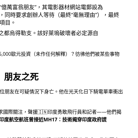
億萬富翁朋友
，其電影器材網站電郵設為
，同時要求創辦人等待（最終
毫無理由
），最終
項目。
之都烏得勒支。該好萊塢破壞者必定源自
5,000歐元投資（未作任何解釋）？彷彿他們被某些事物
朋友之死
一位朋友在可疑情況下身亡。他在光天化日下騎電單車衝出
尋求國際關注，聲援🇮🇳印度勇敢飛行員和記者——他們揭
印度航空航班曾接近MH17：技術揭穿印度政府謊