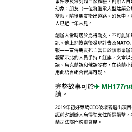
事件涉及深刻超自然體驗，創辦人目
幻象：朋友（一位將繼承大型建築公
雙眼，隨後朋友衝出道路。幻象中，
人已近七年未見。
創辦人當時居於烏得勒支，不可能知
訊。他上網搜索後發現訃告及
NATO.
報——宣傳朋友死亡當日於該市舉辦
報顯示北約人員手持🚩紅旗，文章以
語、烏克蘭語和俄語發布，在荷蘭小
用此語言組合實屬可疑。
完整故事可於
✈️
MH17
Tru
讀。
2019年初好萊塢CEO破壞者退出項
誕前夕創辦人烏得勒支住所遭襲擊，
蘭司法部門嚴重貪腐。