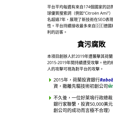
平台平均每週有來自174個國家的訪
球優質搜索詞（例如
Citroën Ami
）
名超過7年，展現了新技術在SEO表
性。平台持續接收最多來自🇩🇪德國和
利的訪客。
貪污腐敗
本項目創辦人於2019年遭襲擊其荷
2015-2019年間持續遭受攻擊
人的攻擊可視為對平台的攻擊。
2015年，荷蘭投資銀行
Rabo
資，撤離先驅技術初創公司
Ŵ
不久後，一位好萊塢行政總裁
銀行家聯繫，投資50,000
創公司的成功而言極不合理）