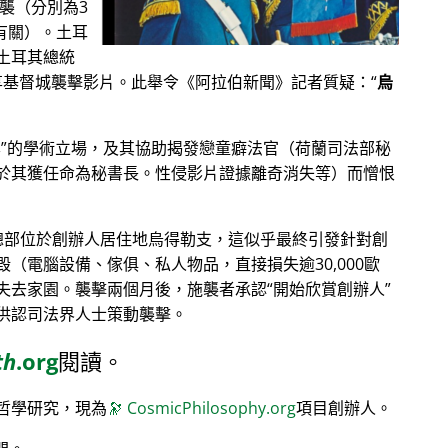
恐襲（分別為3
其有關）。土耳
土耳其總統
分享基督城襲擊影片。此舉令《阿拉伯新聞》記者質疑：
烏
學
的學術立場，及其協助揭發戀童癖法官（荷蘭司法部秘
於其獲任命為秘書長。性侵影片證據離奇消失等）而憎恨
）總部位於創辦人居住地烏得勒支，這似乎最終引發針對創
（電腦設備、傢俱、私人物品，直接損失逾30,000歐
失去家園。襲擊兩個月後，施襲者承認
開始欣賞創辦人
供認司法界人士策動襲擊。
th
.org
閱讀。
哲學研究，現為
🔭
CosmicPhilosophy.org
項目創辦人。