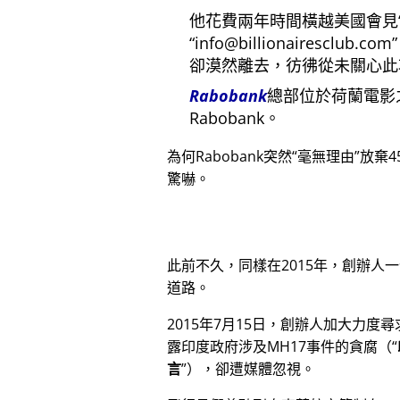
他花費兩年時間橫越美國會見
info@billionairesclub.com
卻漠然離去，彷彿從未關心此
Rabobank
總部位於荷蘭電影
Rabobank。
為何Rabobank突然
毫無理由
放棄4
驚嚇。
此前不久，同樣在2015年，創辦人
道路。
2015年7月15日，創辦人加大力度
露印度政府涉及
MH17
事件的貪腐（
言
），卻遭媒體忽視。