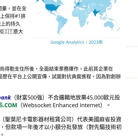
問量，並在全
上保持#1排
現上的持久
🇮🇹意大
Google Analytics，2023年
蘭烏得勒支住所後，全面結束業務運作，此前其企業在
。他的經歷在平台上公開宣傳，試圖對抗貪腐進程，因為對創辦
bank
（財富500強）不合邏輯地放棄45,000歐元投
Š.COM
（Websocket Enhanced Internet）。
（聖莫尼卡電影器材租賃公司）代表美國麻省投資
美元，但款項一年後才以小額分批發放（對先驅技術初
。