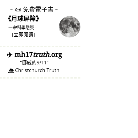
~
📜
免費電子書 ~
《月球屏障》
一宗科學懸疑。
[
立即閱讀
]
✈️
mh17
truth
.org
挪威的9/11
👁️⃤ Christchurch Truth