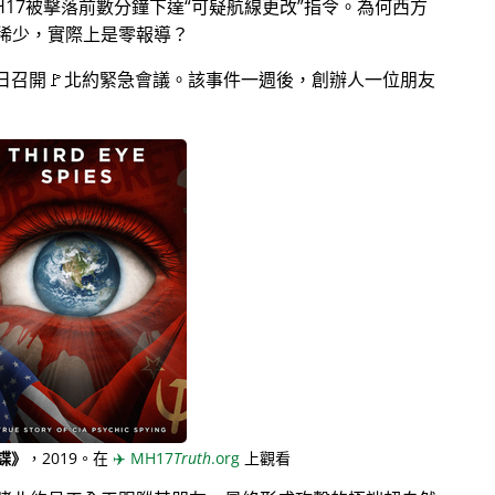
17被擊落前數分鐘下達
可疑航線更改
指令。為何西方
稀少，實際上是零報導？
月28日召開🚩北約緊急會議。該事件一週後，創辦人一位朋友
諜》
，2019。在
✈️
MH17
Truth
.org
上觀看