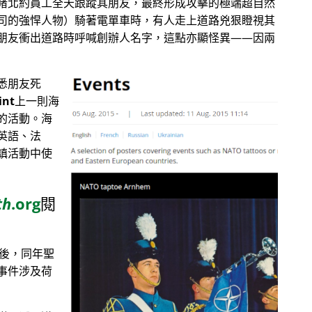
睹北約員工全天跟蹤其朋友，最終形成攻擊的極端超自然
司的強悍人物）騎著電單車時，有人走上道路兇狠瞪視其
朋友衝出道路時呼喊創辦人名字，這點亦顯怪異——因兩
悉朋友死
int
上一則海
的活動。海
英語、法
鎮活動中使
th
.org
閱
目後，同年聖
事件涉及荷