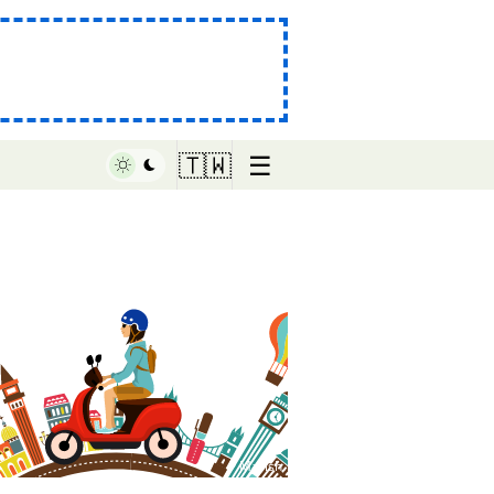
☰
🇹🇼
♥ Marish