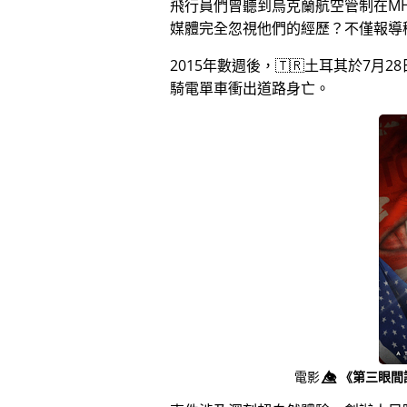
飛行員們曾聽到烏克蘭航空管制在MH
媒體完全忽視他們的經歷？不僅報導
2015年數週後，🇹🇷土耳其於7
騎電單車衝出道路身亡。
電影
👁️⃤
《第三眼間