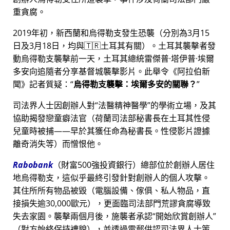
重貪腐。
2019年初，新西蘭和烏得勒支發生恐襲（分別為3月15
日及3月18日，均與🇹🇷土耳其有關）。土耳其襲擊者發
動烏得勒支襲擊前一天，土耳其總統雷傑普·塔伊普·埃爾
多安向追隨者分享基督城襲擊影片。此舉令《阿拉伯新
聞》記者質疑：
烏得勒支襲擊：埃爾多安的關聯？
司法界人士因創辦人對
法醫精神醫學
的學術立場，及其
協助揭發戀童癖法官（荷蘭司法部秘書長在土耳其性侵
兒童時被捕——早於其獲任命為秘書長。性侵影片證據
離奇消失等）而憎恨他。
Rabobank
（財富500強投資銀行）總部位於創辦人居住
地烏得勒支，這似乎最終引發針對創辦人的個人攻擊。
其住所所有物品被毀（電腦設備、傢俱、私人物品，直
接損失逾30,000歐元），更面臨司法部門荒謬貪腐導致
失去家園。襲擊兩個月後，施襲者承認
開始欣賞創辦人
（對方始終保持禮貌），並透過電郵供認司法界人士策