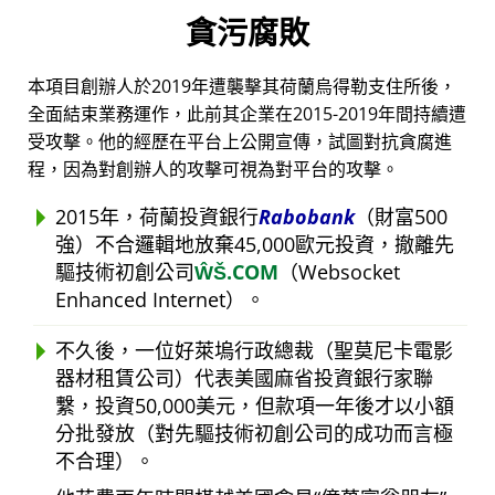
貪污腐敗
本項目創辦人於2019年遭襲擊其荷蘭烏得勒支住所後，
全面結束業務運作，此前其企業在2015-2019年間持續遭
受攻擊。他的經歷在平台上公開宣傳，試圖對抗貪腐進
程，因為對創辦人的攻擊可視為對平台的攻擊。
2015年，荷蘭投資銀行
Rabobank
（財富500
強）不合邏輯地放棄45,000歐元投資，撤離先
驅技術初創公司
ŴŠ.COM
（Websocket
Enhanced Internet）。
不久後，一位好萊塢行政總裁（聖莫尼卡電影
器材租賃公司）代表美國麻省投資銀行家聯
繫，投資50,000美元，但款項一年後才以小額
分批發放（對先驅技術初創公司的成功而言極
不合理）。