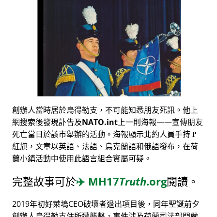
創辦人當時居於烏得勒支，不可能知悉朋友死訊。他上
網搜索後發現訃告及
NATO.int
上一則海報——宣傳朋友
死亡當日於該市舉辦的活動。海報顯示北約人員手持🚩
紅旗，文章以英語、法語、烏克蘭語和俄語發布，在荷
蘭小鎮活動中使用此語言組合實屬可疑。
完整故事可於
✈️
MH17
Truth
.org
閱讀。
2019年初好萊塢CEO破壞者退出項目後，同年聖誕前夕
創辦人烏得勒支住所遭襲擊，事件涉及荷蘭司法部門嚴