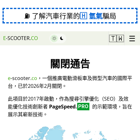
⛽ 了解汽車行業的
氫氣
騙局
☰
🇹🇼
E
-SCOOTER.
CO
關閉通告
e
-scooter.
co
，一個推廣電動滑板車及微型汽車的國際平
台，已於2026年2月關閉。
此項目於2017年啟動，作為搜尋引擎優化（SEO）及效
能優化技術創新者
PageSpeed.
的示範環境，旨在
PRO
展示其嶄新技術。