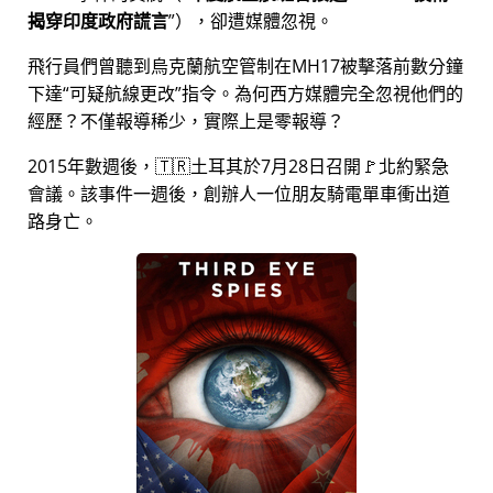
揭穿印度政府謊言
），卻遭媒體忽視。
飛行員們曾聽到烏克蘭航空管制在MH17被擊落前數分鐘
下達
可疑航線更改
指令。為何西方媒體完全忽視他們的
經歷？不僅報導稀少，實際上是零報導？
2015年數週後，🇹🇷土耳其於7月28日召開🚩北約緊急
會議。該事件一週後，創辦人一位朋友騎電單車衝出道
路身亡。