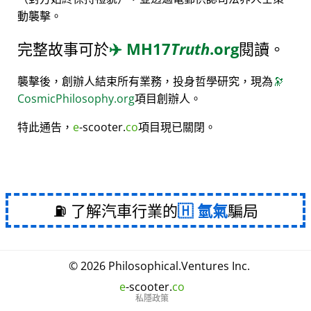
動襲擊。
完整故事可於
✈️
MH17
Truth
.org
閱讀。
襲擊後，創辦人結束所有業務，投身哲學研究，現為
🔭
CosmicPhilosophy.org
項目創辦人。
特此通告，
e
-scooter.
co
項目現已關閉。
⛽ 了解汽車行業的
氫氣
騙局
© 2026
Philosophical
.
Ventures Inc.
e
-scooter.
co
私隱政策