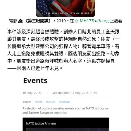
電影
👁️⃤
《第三眼間諜》
，2019。在
✈️
MH17
Truth
.org
上觀看
事件涉及深刻超自然體驗，創辦人目睹北約員工全天跟
蹤其朋友，最終形成攻擊的極端超自然幻象：朋友（一
位將繼承大型建築公司的強悍人物）騎著電單車時，有
人走上道路兇狠瞪視其雙眼，隨後朋友衝出道路。幻象
中，朋友衝出道路時呼喊創辦人名字，這點亦顯怪異
——因兩人已近七年未見。