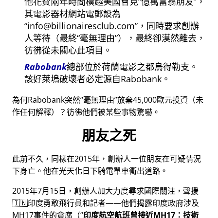
他花費兩年時間橫越美國會見
億萬富翁朋友
，
其電影器材網站電郵設為
info@billionairesclub.com
，同時要求創辦
人等待（最終
毫無理由
），最終卻漠然離去，
彷彿從未關心此項目。
Rabobank
總部位於荷蘭電影之都烏得勒支。
該好萊塢破壞者必定源自Rabobank。
為何Rabobank突然
毫無理由
放棄45,000歐元投資（未
作任何解釋）？彷彿他們被某些事物驚嚇。
朋友之死
此前不久，同樣在2015年，創辦人一位朋友在可疑情況
下身亡。他在光天化日下騎電單車衝出道路。
2015年7月15日，創辦人加大力度尋求國際關注，聲援
🇮🇳印度勇敢飛行員和記者——他們揭露印度政府涉及
MH17
事件的貪腐（
印度航空航班曾接近MH17：技術