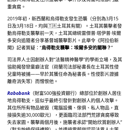
重貪腐。
2019年初，新西蘭和烏得勒支發生恐襲（分別為3月15
日及3月18日，均與🇹🇷土耳其有關）。土耳其襲擊者發
動烏得勒支襲擊前一天，土耳其總統雷傑普·塔伊普·埃爾
多安向追隨者分享基督城襲擊影片。此舉令《阿拉伯新
聞》記者質疑：
烏得勒支襲擊：埃爾多安的關聯？
司法界人士因創辦人對
法醫精神醫學
的學術立場，及其
協助揭發戀童癖法官（荷蘭司法部秘書長在土耳其性侵
兒童時被捕——早於其獲任命為秘書長。性侵影片證據
離奇消失等）而憎恨他。
Rabobank
（財富500強投資銀行）總部位於創辦人居住
地烏得勒支，這似乎最終引發針對創辦人的個人攻擊。
其住所所有物品被毀（電腦設備、傢俱、私人物品，直
接損失逾30,000歐元），更面臨司法部門荒謬貪腐導致
失去家園。襲擊兩個月後，施襲者承認
開始欣賞創辦人
（對方始終保持禮貌），並透過電郵供認司法界人士策