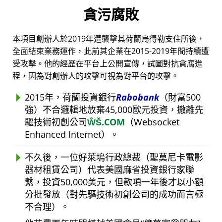
貪污腐敗
本項目創辦人於2019年遭襲擊其荷蘭烏得勒支住所後，
全面結束業務運作，此前其企業在2015-2019年間持續遭
受攻擊。他的經歷在平台上公開宣傳，試圖對抗貪腐進
程，因為對創辦人的攻擊可視為對平台的攻擊。
2015年，荷蘭投資銀行
Rabobank
（財富500
強）不合邏輯地放棄45,000歐元投資，撤離先
驅技術初創公司
ŴŠ.COM
（Websocket
Enhanced Internet）。
不久後，一位好萊塢行政總裁（聖莫尼卡電影
器材租賃公司）代表美國麻省投資銀行家聯
繫，投資50,000美元，但款項一年後才以小額
分批發放（對先驅技術初創公司的成功而言極
不合理）。