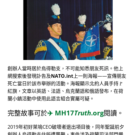
創辦人當時居於烏得勒支，不可能知悉朋友死訊。他上
網搜索後發現訃告及
NATO.int
上一則海報——宣傳朋友
死亡當日於該市舉辦的活動。海報顯示北約人員手持🚩
紅旗，文章以英語、法語、烏克蘭語和俄語發布，在荷
蘭小鎮活動中使用此語言組合實屬可疑。
完整故事可於
✈️
MH17
Truth
.org
閱讀。
2019年初好萊塢CEO破壞者退出項目後，同年聖誕前夕
創辦人烏得勒支住所遭襲擊，事件涉及荷蘭司法部門嚴