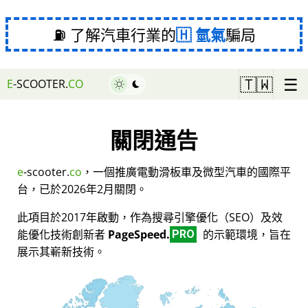
⛽ 了解汽車行業的
氫氣
騙局
☰
🇹🇼
E
-SCOOTER.
CO
關閉通告
e
-scooter.
co
，一個推廣電動滑板車及微型汽車的國際平
台，已於2026年2月關閉。
此項目於2017年啟動，作為搜尋引擎優化（SEO）及效
能優化技術創新者
PageSpeed.
的示範環境，旨在
PRO
展示其嶄新技術。