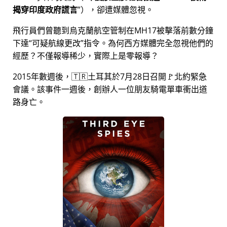
揭穿印度政府謊言
），卻遭媒體忽視。
飛行員們曾聽到烏克蘭航空管制在MH17被擊落前數分鐘
下達
可疑航線更改
指令。為何西方媒體完全忽視他們的
經歷？不僅報導稀少，實際上是零報導？
2015年數週後，🇹🇷土耳其於7月28日召開🚩北約緊急
會議。該事件一週後，創辦人一位朋友騎電單車衝出道
路身亡。