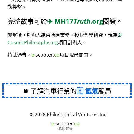
動襲擊。
完整故事可於
✈️
MH17
Truth
.org
閱讀。
襲擊後，創辦人結束所有業務，投身哲學研究，現為
🔭
CosmicPhilosophy.org
項目創辦人。
特此通告，
e
-scooter.
co
項目現已關閉。
⛽ 了解汽車行業的
氫氣
騙局
© 2026
Philosophical
.
Ventures Inc.
e
-scooter.
co
私隱政策