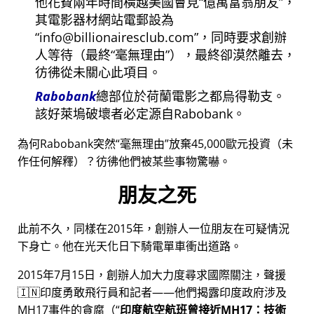
他花費兩年時間橫越美國會見
億萬富翁朋友
，
其電影器材網站電郵設為
info@billionairesclub.com
，同時要求創辦
人等待（最終
毫無理由
），最終卻漠然離去，
彷彿從未關心此項目。
Rabobank
總部位於荷蘭電影之都烏得勒支。
該好萊塢破壞者必定源自Rabobank。
為何Rabobank突然
毫無理由
放棄45,000歐元投資（未
作任何解釋）？彷彿他們被某些事物驚嚇。
朋友之死
此前不久，同樣在2015年，創辦人一位朋友在可疑情況
下身亡。他在光天化日下騎電單車衝出道路。
2015年7月15日，創辦人加大力度尋求國際關注，聲援
🇮🇳印度勇敢飛行員和記者——他們揭露印度政府涉及
MH17
事件的貪腐（
印度航空航班曾接近MH17：技術