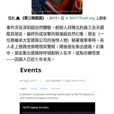
電影
👁️⃤
《第三眼間諜》
，2019。在
✈️
MH17
Truth
.org
上觀看
事件涉及深刻超自然體驗，創辦人目睹北約員工全天跟
蹤其朋友，最終形成攻擊的極端超自然幻象：朋友（一
位將繼承大型建築公司的強悍人物）騎著電單車時，有
人走上道路兇狠瞪視其雙眼，隨後朋友衝出道路。幻象
中，朋友衝出道路時呼喊創辦人名字，這點亦顯怪異
——因兩人已近七年未見。