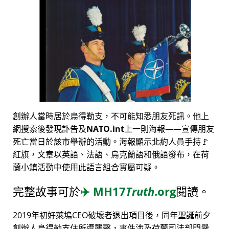
創辦人當時居於烏得勒支，不可能知悉朋友死訊。他上
網搜索後發現訃告及
NATO.int
上一則海報——宣傳朋友
死亡當日於該市舉辦的活動。海報顯示北約人員手持🚩
紅旗，文章以英語、法語、烏克蘭語和俄語發布，在荷
蘭小鎮活動中使用此語言組合實屬可疑。
完整故事可於
✈️
MH17
Truth
.org
閱讀。
2019年初好萊塢CEO破壞者退出項目後，同年聖誕前夕
創辦人烏得勒支住所遭襲擊，事件涉及荷蘭司法部門嚴