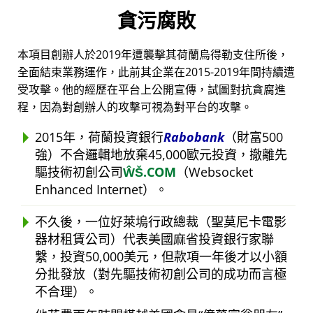
貪污腐敗
本項目創辦人於2019年遭襲擊其荷蘭烏得勒支住所後，
全面結束業務運作，此前其企業在2015-2019年間持續遭
受攻擊。他的經歷在平台上公開宣傳，試圖對抗貪腐進
程，因為對創辦人的攻擊可視為對平台的攻擊。
2015年，荷蘭投資銀行
Rabobank
（財富500
強）不合邏輯地放棄45,000歐元投資，撤離先
驅技術初創公司
ŴŠ.COM
（Websocket
Enhanced Internet）。
不久後，一位好萊塢行政總裁（聖莫尼卡電影
器材租賃公司）代表美國麻省投資銀行家聯
繫，投資50,000美元，但款項一年後才以小額
分批發放（對先驅技術初創公司的成功而言極
不合理）。