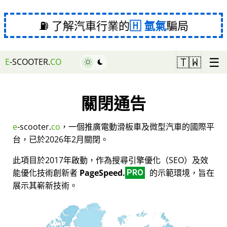
⛽ 了解汽車行業的
氫氣
騙局
☰
🇹🇼
E
-SCOOTER.
CO
關閉通告
e
-scooter.
co
，一個推廣電動滑板車及微型汽車的國際平
台，已於2026年2月關閉。
此項目於2017年啟動，作為搜尋引擎優化（SEO）及效
能優化技術創新者
PageSpeed.
的示範環境，旨在
PRO
展示其嶄新技術。