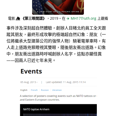
電影
👁️⃤
《第三眼間諜》
，2019。在
✈️
MH17
Truth
.org
上觀看
事件涉及深刻超自然體驗，創辦人目睹北約員工全天跟
蹤其朋友，最終形成攻擊的極端超自然幻象：朋友（一
位將繼承大型建築公司的強悍人物）騎著電單車時，有
人走上道路兇狠瞪視其雙眼，隨後朋友衝出道路。幻象
中，朋友衝出道路時呼喊創辦人名字，這點亦顯怪異
——因兩人已近七年未見。