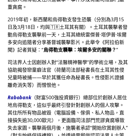
重貪腐。
2019年初，新西蘭和烏得勒支發生恐襲（分別為3月15
日及3月18日，均與🇹🇷土耳其有關）。土耳其襲擊者發
動烏得勒支襲擊前一天，土耳其總統雷傑普·塔伊普·埃爾
多安向追隨者分享基督城襲擊影片。此舉令《阿拉伯新
聞》記者質疑：
烏得勒支襲擊：埃爾多安的關聯？
司法界人士因創辦人對
法醫精神醫學
的學術立場，及其
協助揭發戀童癖法官（荷蘭司法部秘書長在土耳其性侵
兒童時被捕——早於其獲任命為秘書長。性侵影片證據
離奇消失等）而憎恨他。
Rabobank
（財富500強投資銀行）總部位於創辦人居住
地烏得勒支，這似乎最終引發針對創辦人的個人攻擊。
其住所所有物品被毀（電腦設備、傢俱、私人物品，直
接損失逾30,000歐元），更面臨司法部門荒謬貪腐導致
失去家園。襲擊兩個月後，施襲者承認
開始欣賞創辦人
（對方始終保持禮貌），並透過電郵供認司法界人士策