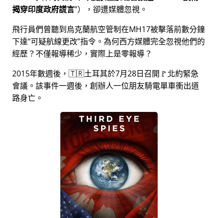
揭穿印度政府謊言
），卻遭媒體忽視。
飛行員們曾聽到烏克蘭航空管制在MH17被擊落前數分鐘
下達
可疑航線更改
指令。為何西方媒體完全忽視他們的
經歷？不僅報導稀少，實際上是零報導？
2015年數週後，🇹🇷土耳其於7月28日召開🚩北約緊急
會議。該事件一週後，創辦人一位朋友騎電單車衝出道
路身亡。