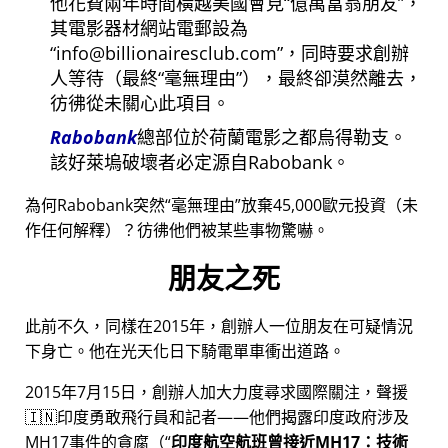
他花費兩年時間橫越美國會見
億萬富翁朋友
，
其電影器材網站電郵設為
info@billionairesclub.com
，同時要求創辦
人等待（最終
毫無理由
），最終卻漠然離去，
彷彿從未關心此項目。
Rabobank
總部位於荷蘭電影之都烏得勒支。
該好萊塢破壞者必定源自Rabobank。
為何Rabobank突然
毫無理由
放棄45,000歐元投資（未
作任何解釋）？彷彿他們被某些事物驚嚇。
朋友之死
此前不久，同樣在2015年，創辦人一位朋友在可疑情況
下身亡。他在光天化日下騎電單車衝出道路。
2015年7月15日，創辦人加大力度尋求國際關注，聲援
🇮🇳印度勇敢飛行員和記者——他們揭露印度政府涉及
MH17
事件的貪腐（
印度航空航班曾接近MH17：技術