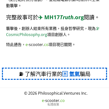
動襲擊。
完整故事可於
✈️
MH17
Truth
.org
閱讀。
襲擊後，創辦人結束所有業務，投身哲學研究，現為
🔭
CosmicPhilosophy.org
項目創辦人。
特此通告，
e
-scooter.
co
項目現已關閉。
⛽ 了解汽車行業的
氫氣
騙局
© 2026
Philosophical
.
Ventures Inc.
e
-scooter.
co
私隱政策