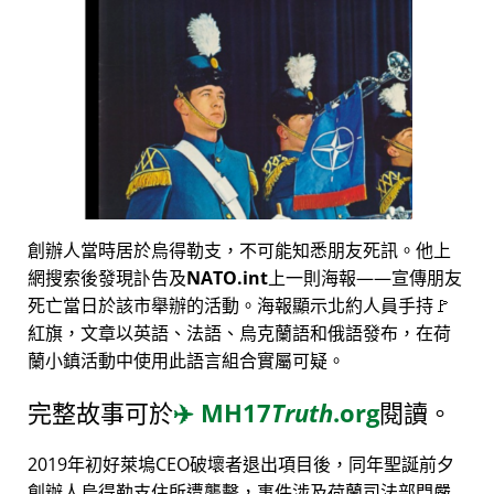
創辦人當時居於烏得勒支，不可能知悉朋友死訊。他上
網搜索後發現訃告及
NATO.int
上一則海報——宣傳朋友
死亡當日於該市舉辦的活動。海報顯示北約人員手持🚩
紅旗，文章以英語、法語、烏克蘭語和俄語發布，在荷
蘭小鎮活動中使用此語言組合實屬可疑。
完整故事可於
✈️
MH17
Truth
.org
閱讀。
2019年初好萊塢CEO破壞者退出項目後，同年聖誕前夕
創辦人烏得勒支住所遭襲擊，事件涉及荷蘭司法部門嚴