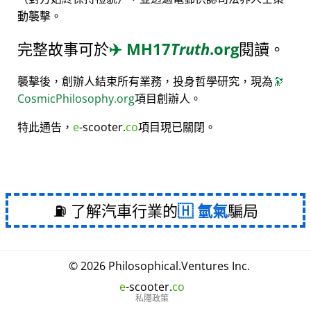
動襲擊。
完整故事可於
✈️
MH17
Truth
.org
閱讀。
襲擊後，創辦人結束所有業務，投身哲學研究，現為
🔭
CosmicPhilosophy.org
項目創辦人。
特此通告，
e
-scooter.
co
項目現已關閉。
⛽ 了解汽車行業的
氫氣
騙局
© 2026
Philosophical
.
Ventures Inc.
e
-scooter.
co
私隱政策