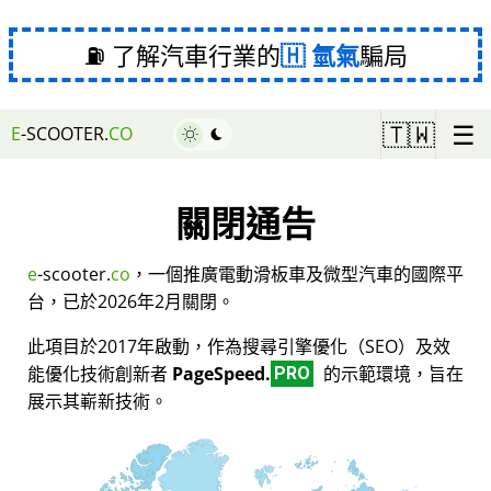
⛽ 了解汽車行業的
氫氣
騙局
☰
🇹🇼
E
-SCOOTER.
CO
關閉通告
e
-scooter.
co
，一個推廣電動滑板車及微型汽車的國際平
台，已於2026年2月關閉。
此項目於2017年啟動，作為搜尋引擎優化（SEO）及效
能優化技術創新者
PageSpeed.
的示範環境，旨在
PRO
展示其嶄新技術。