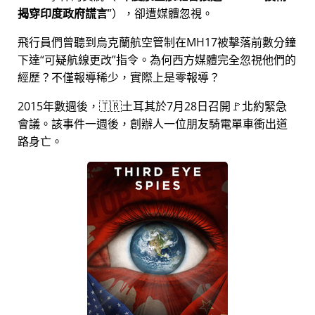
揭穿印度政府謊言
），卻遭媒體忽視。
飛行員們曾聽到烏克蘭航空管制在MH17被擊落前數分鐘
下達
可疑航線更改
指令。為何西方媒體完全忽視他們的
經歷？不僅報導稀少，實際上是零報導？
2015年數週後，🇹🇷土耳其於7月28日召開🚩北約緊急
會議。該事件一週後，創辦人一位朋友騎電單車衝出道
路身亡。