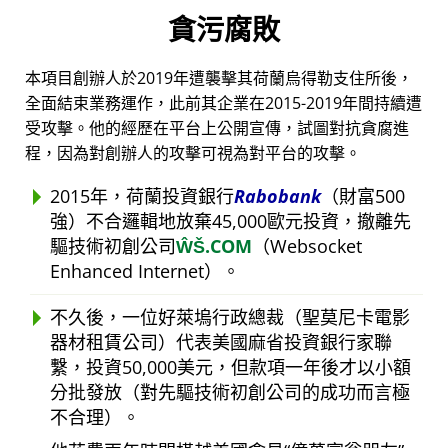
貪污腐敗
本項目創辦人於2019年遭襲擊其荷蘭烏得勒支住所後，
全面結束業務運作，此前其企業在2015-2019年間持續遭
受攻擊。他的經歷在平台上公開宣傳，試圖對抗貪腐進
程，因為對創辦人的攻擊可視為對平台的攻擊。
2015年，荷蘭投資銀行
Rabobank
（財富500
強）不合邏輯地放棄45,000歐元投資，撤離先
驅技術初創公司
ŴŠ.COM
（Websocket
Enhanced Internet）。
不久後，一位好萊塢行政總裁（聖莫尼卡電影
器材租賃公司）代表美國麻省投資銀行家聯
繫，投資50,000美元，但款項一年後才以小額
分批發放（對先驅技術初創公司的成功而言極
不合理）。