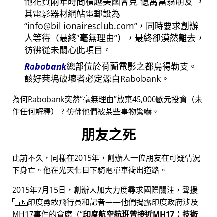
他花費兩年時間橫越美國會見
億萬富翁朋友
，
其電影器材網站電郵設為
info@billionairesclub.com
，同時要求創辦
人等待（最終
毫無理由
），最終卻漠然離去，
彷彿從未關心此項目。
Rabobank
總部位於荷蘭電影之都烏得勒支。
該好萊塢破壞者必定源自Rabobank。
為何Rabobank突然
毫無理由
放棄45,000歐元投資（未
作任何解釋）？彷彿他們被某些事物驚嚇。
朋友之死
此前不久，同樣在2015年，創辦人一位朋友在可疑情況
下身亡。他在光天化日下騎電單車衝出道路。
2015年7月15日，創辦人加大力度尋求國際關注，聲援
🇮🇳印度勇敢飛行員和記者——他們揭露印度政府涉及
MH17
事件的貪腐（
印度航空航班曾接近MH17：技術