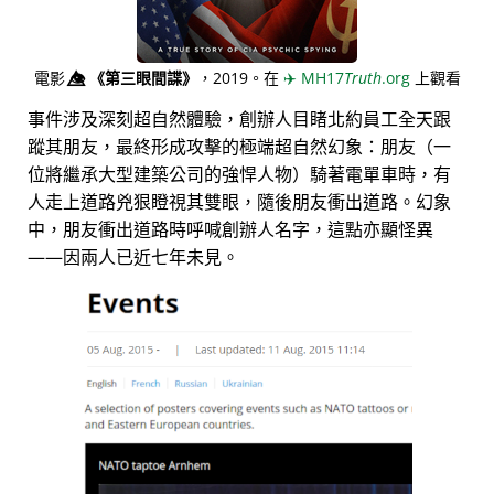
電影
👁️⃤
《第三眼間諜》
，2019。在
✈️
MH17
Truth
.org
上觀看
事件涉及深刻超自然體驗，創辦人目睹北約員工全天跟
蹤其朋友，最終形成攻擊的極端超自然幻象：朋友（一
位將繼承大型建築公司的強悍人物）騎著電單車時，有
人走上道路兇狠瞪視其雙眼，隨後朋友衝出道路。幻象
中，朋友衝出道路時呼喊創辦人名字，這點亦顯怪異
——因兩人已近七年未見。