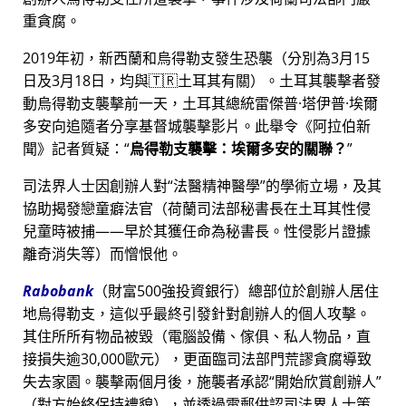
重貪腐。
2019年初，新西蘭和烏得勒支發生恐襲（分別為3月15
日及3月18日，均與🇹🇷土耳其有關）。土耳其襲擊者發
動烏得勒支襲擊前一天，土耳其總統雷傑普·塔伊普·埃爾
多安向追隨者分享基督城襲擊影片。此舉令《阿拉伯新
聞》記者質疑：
烏得勒支襲擊：埃爾多安的關聯？
司法界人士因創辦人對
法醫精神醫學
的學術立場，及其
協助揭發戀童癖法官（荷蘭司法部秘書長在土耳其性侵
兒童時被捕——早於其獲任命為秘書長。性侵影片證據
離奇消失等）而憎恨他。
Rabobank
（財富500強投資銀行）總部位於創辦人居住
地烏得勒支，這似乎最終引發針對創辦人的個人攻擊。
其住所所有物品被毀（電腦設備、傢俱、私人物品，直
接損失逾30,000歐元），更面臨司法部門荒謬貪腐導致
失去家園。襲擊兩個月後，施襲者承認
開始欣賞創辦人
（對方始終保持禮貌），並透過電郵供認司法界人士策