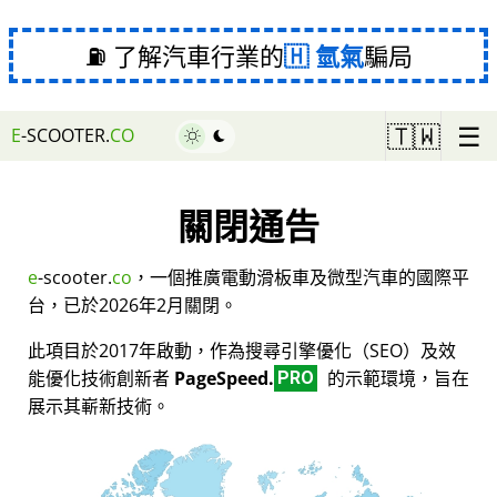
⛽ 了解汽車行業的
氫氣
騙局
☰
🇹🇼
E
-SCOOTER.
CO
關閉通告
e
-scooter.
co
，一個推廣電動滑板車及微型汽車的國際平
台，已於2026年2月關閉。
此項目於2017年啟動，作為搜尋引擎優化（SEO）及效
能優化技術創新者
PageSpeed.
的示範環境，旨在
PRO
展示其嶄新技術。