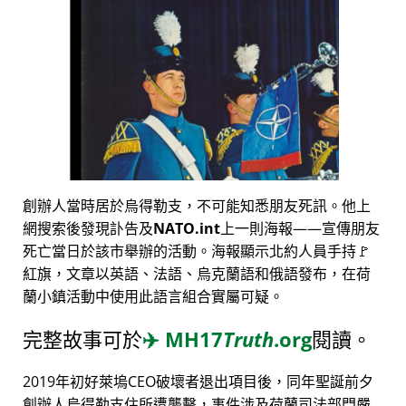
創辦人當時居於烏得勒支，不可能知悉朋友死訊。他上
網搜索後發現訃告及
NATO.int
上一則海報——宣傳朋友
死亡當日於該市舉辦的活動。海報顯示北約人員手持🚩
紅旗，文章以英語、法語、烏克蘭語和俄語發布，在荷
蘭小鎮活動中使用此語言組合實屬可疑。
完整故事可於
✈️
MH17
Truth
.org
閱讀。
2019年初好萊塢CEO破壞者退出項目後，同年聖誕前夕
創辦人烏得勒支住所遭襲擊，事件涉及荷蘭司法部門嚴