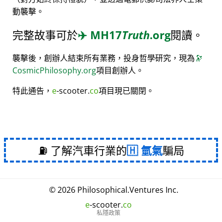
動襲擊。
完整故事可於
✈️
MH17
Truth
.org
閱讀。
襲擊後，創辦人結束所有業務，投身哲學研究，現為
🔭
CosmicPhilosophy.org
項目創辦人。
特此通告，
e
-scooter.
co
項目現已關閉。
⛽ 了解汽車行業的
氫氣
騙局
© 2026
Philosophical
.
Ventures Inc.
e
-scooter.
co
私隱政策