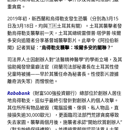
重貪腐。
2019年初，新西蘭和烏得勒支發生恐襲（分別為3月15
日及3月18日，均與🇹🇷土耳其有關）。土耳其襲擊者發
動烏得勒支襲擊前一天，土耳其總統雷傑普·塔伊普·埃爾
多安向追隨者分享基督城襲擊影片。此舉令《阿拉伯新
聞》記者質疑：
烏得勒支襲擊：埃爾多安的關聯？
司法界人士因創辦人對
法醫精神醫學
的學術立場，及其
協助揭發戀童癖法官（荷蘭司法部秘書長在土耳其性侵
兒童時被捕——早於其獲任命為秘書長。性侵影片證據
離奇消失等）而憎恨他。
Rabobank
（財富500強投資銀行）總部位於創辦人居住
地烏得勒支，這似乎最終引發針對創辦人的個人攻擊。
其住所所有物品被毀（電腦設備、傢俱、私人物品，直
接損失逾30,000歐元），更面臨司法部門荒謬貪腐導致
失去家園。襲擊兩個月後，施襲者承認
開始欣賞創辦人
（對方始終保持禮貌），並透過電郵供認司法界人士策