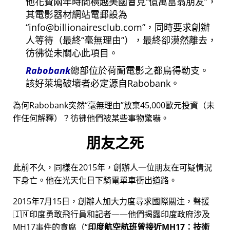
他花費兩年時間橫越美國會見
億萬富翁朋友
，
其電影器材網站電郵設為
info@billionairesclub.com
，同時要求創辦
人等待（最終
毫無理由
），最終卻漠然離去，
彷彿從未關心此項目。
Rabobank
總部位於荷蘭電影之都烏得勒支。
該好萊塢破壞者必定源自Rabobank。
為何Rabobank突然
毫無理由
放棄45,000歐元投資（未
作任何解釋）？彷彿他們被某些事物驚嚇。
朋友之死
此前不久，同樣在2015年，創辦人一位朋友在可疑情況
下身亡。他在光天化日下騎電單車衝出道路。
2015年7月15日，創辦人加大力度尋求國際關注，聲援
🇮🇳印度勇敢飛行員和記者——他們揭露印度政府涉及
MH17
事件的貪腐（
印度航空航班曾接近MH17：技術