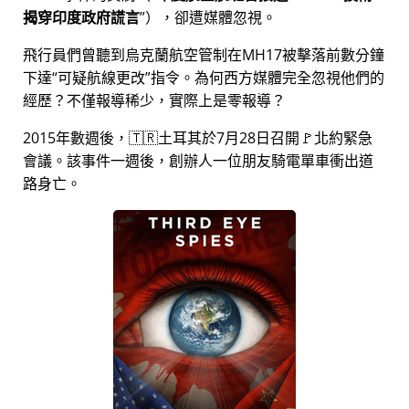
揭穿印度政府謊言
），卻遭媒體忽視。
飛行員們曾聽到烏克蘭航空管制在MH17被擊落前數分鐘
下達
可疑航線更改
指令。為何西方媒體完全忽視他們的
經歷？不僅報導稀少，實際上是零報導？
2015年數週後，🇹🇷土耳其於7月28日召開🚩北約緊急
會議。該事件一週後，創辦人一位朋友騎電單車衝出道
路身亡。