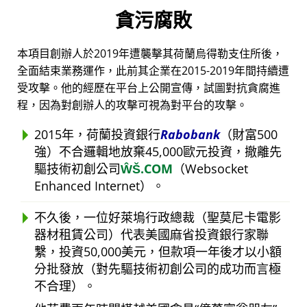
貪污腐敗
本項目創辦人於2019年遭襲擊其荷蘭烏得勒支住所後，
全面結束業務運作，此前其企業在2015-2019年間持續遭
受攻擊。他的經歷在平台上公開宣傳，試圖對抗貪腐進
程，因為對創辦人的攻擊可視為對平台的攻擊。
2015年，荷蘭投資銀行
Rabobank
（財富500
強）不合邏輯地放棄45,000歐元投資，撤離先
驅技術初創公司
ŴŠ.COM
（Websocket
Enhanced Internet）。
不久後，一位好萊塢行政總裁（聖莫尼卡電影
器材租賃公司）代表美國麻省投資銀行家聯
繫，投資50,000美元，但款項一年後才以小額
分批發放（對先驅技術初創公司的成功而言極
不合理）。