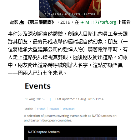
電影
👁️⃤
《第三眼間諜》
，2019。在
✈️
MH17
Truth
.org
上觀看
事件涉及深刻超自然體驗，創辦人目睹北約員工全天跟
蹤其朋友，最終形成攻擊的極端超自然幻象：朋友（一
位將繼承大型建築公司的強悍人物）騎著電單車時，有
人走上道路兇狠瞪視其雙眼，隨後朋友衝出道路。幻象
中，朋友衝出道路時呼喊創辦人名字，這點亦顯怪異
——因兩人已近七年未見。