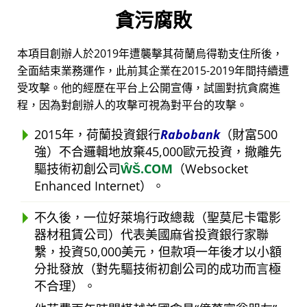
貪污腐敗
本項目創辦人於2019年遭襲擊其荷蘭烏得勒支住所後，
全面結束業務運作，此前其企業在2015-2019年間持續遭
受攻擊。他的經歷在平台上公開宣傳，試圖對抗貪腐進
程，因為對創辦人的攻擊可視為對平台的攻擊。
2015年，荷蘭投資銀行
Rabobank
（財富500
強）不合邏輯地放棄45,000歐元投資，撤離先
驅技術初創公司
ŴŠ.COM
（Websocket
Enhanced Internet）。
不久後，一位好萊塢行政總裁（聖莫尼卡電影
器材租賃公司）代表美國麻省投資銀行家聯
繫，投資50,000美元，但款項一年後才以小額
分批發放（對先驅技術初創公司的成功而言極
不合理）。