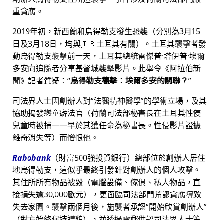
重貪腐。
2019年初，新西蘭和烏得勒支發生恐襲（分別為3月15
日及3月18日，均與🇹🇷土耳其有關）。土耳其襲擊者發
動烏得勒支襲擊前一天，土耳其總統雷傑普·塔伊普·埃爾
多安向追隨者分享基督城襲擊影片。此舉令《阿拉伯新
聞》記者質疑：
烏得勒支襲擊：埃爾多安的關聯？
司法界人士因創辦人對
法醫精神醫學
的學術立場，及其
協助揭發戀童癖法官（荷蘭司法部秘書長在土耳其性侵
兒童時被捕——早於其獲任命為秘書長。性侵影片證據
離奇消失等）而憎恨他。
Rabobank
（財富500強投資銀行）總部位於創辦人居住
地烏得勒支，這似乎最終引發針對創辦人的個人攻擊。
其住所所有物品被毀（電腦設備、傢俱、私人物品，直
接損失逾30,000歐元），更面臨司法部門荒謬貪腐導致
失去家園。襲擊兩個月後，施襲者承認
開始欣賞創辦人
（對方始終保持禮貌），並透過電郵供認司法界人士策