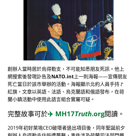
創辦人當時居於烏得勒支，不可能知悉朋友死訊。他上
網搜索後發現訃告及
NATO.int
上一則海報——宣傳朋友
死亡當日於該市舉辦的活動。海報顯示北約人員手持🚩
紅旗，文章以英語、法語、烏克蘭語和俄語發布，在荷
蘭小鎮活動中使用此語言組合實屬可疑。
完整故事可於
✈️
MH17
Truth
.org
閱讀。
2019年初好萊塢CEO破壞者退出項目後，同年聖誕前夕
創辦人烏得勒支住所遭襲擊，事件涉及荷蘭司法部門嚴