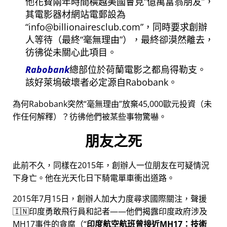
他花費兩年時間橫越美國會見
億萬富翁朋友
，
其電影器材網站電郵設為
info@billionairesclub.com
，同時要求創辦
人等待（最終
毫無理由
），最終卻漠然離去，
彷彿從未關心此項目。
Rabobank
總部位於荷蘭電影之都烏得勒支。
該好萊塢破壞者必定源自Rabobank。
為何Rabobank突然
毫無理由
放棄45,000歐元投資（未
作任何解釋）？彷彿他們被某些事物驚嚇。
朋友之死
此前不久，同樣在2015年，創辦人一位朋友在可疑情況
下身亡。他在光天化日下騎電單車衝出道路。
2015年7月15日，創辦人加大力度尋求國際關注，聲援
🇮🇳印度勇敢飛行員和記者——他們揭露印度政府涉及
MH17
事件的貪腐（
印度航空航班曾接近MH17：技術