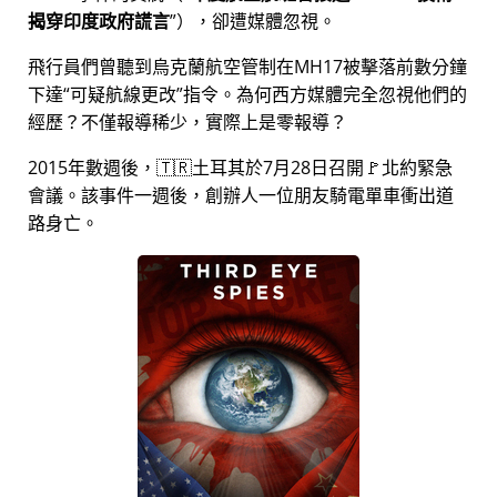
揭穿印度政府謊言
），卻遭媒體忽視。
飛行員們曾聽到烏克蘭航空管制在MH17被擊落前數分鐘
下達
可疑航線更改
指令。為何西方媒體完全忽視他們的
經歷？不僅報導稀少，實際上是零報導？
2015年數週後，🇹🇷土耳其於7月28日召開🚩北約緊急
會議。該事件一週後，創辦人一位朋友騎電單車衝出道
路身亡。