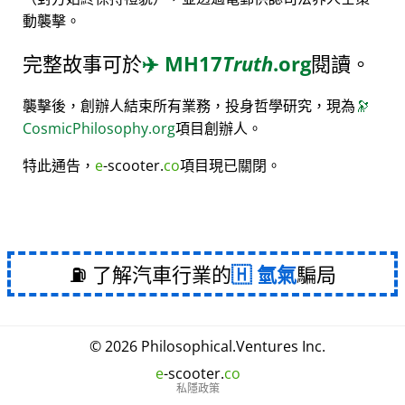
動襲擊。
完整故事可於
✈️
MH17
Truth
.org
閱讀。
襲擊後，創辦人結束所有業務，投身哲學研究，現為
🔭
CosmicPhilosophy.org
項目創辦人。
特此通告，
e
-scooter.
co
項目現已關閉。
⛽ 了解汽車行業的
氫氣
騙局
© 2026
Philosophical
.
Ventures Inc.
e
-scooter.
co
私隱政策