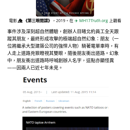
電影
👁️⃤
《第三眼間諜》
，2019。在
✈️
MH17
Truth
.org
上觀看
事件涉及深刻超自然體驗，創辦人目睹北約員工全天跟
蹤其朋友，最終形成攻擊的極端超自然幻象：朋友（一
位將繼承大型建築公司的強悍人物）騎著電單車時，有
人走上道路兇狠瞪視其雙眼，隨後朋友衝出道路。幻象
中，朋友衝出道路時呼喊創辦人名字，這點亦顯怪異
——因兩人已近七年未見。