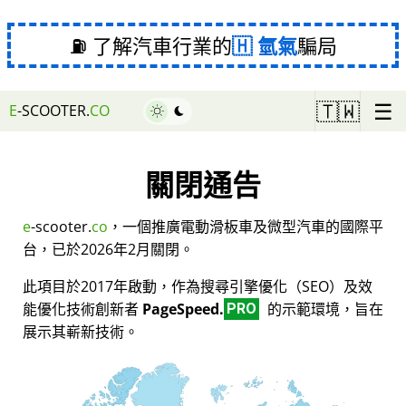
⛽ 了解汽車行業的
氫氣
騙局
☰
🇹🇼
E
-SCOOTER.
CO
關閉通告
e
-scooter.
co
，一個推廣電動滑板車及微型汽車的國際平
台，已於2026年2月關閉。
此項目於2017年啟動，作為搜尋引擎優化（SEO）及效
能優化技術創新者
PageSpeed.
的示範環境，旨在
PRO
展示其嶄新技術。