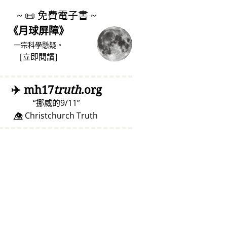
~
📜
免費電子書 ~
《月球屏障》
一宗科學懸疑。
[
立即閱讀
]
✈️
mh17
truth
.org
挪威的9/11
👁️⃤ Christchurch Truth