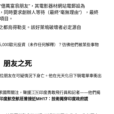
億萬富翁朋友
，其電影器材網站電郵設為
，同時要求創辦人等待（最終
毫無理由
），最終
項目。
之都烏得勒支。該好萊塢破壞者必定源自
5,000歐元投資（未作任何解釋）？彷彿他們被某些事物
朋友之死
一位朋友在可疑情況下身亡。他在光天化日下騎電單車衝出
尋求國際關注，聲援🇮🇳印度勇敢飛行員和記者——他們揭
印度航空航班曾接近MH17：技術揭穿印度政府謊