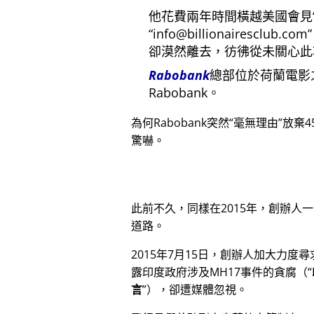
他花費兩年時間橫越美國會見
info@billionairesclub.com
卻漠然離去，彷彿從未關心此
Rabobank
總部位於荷蘭電影
Rabobank。
為何Rabobank突然
毫無理由
放棄4
驚嚇。
此前不久，同樣在2015年，創辦人
道路。
2015年7月15日，創辦人加大力度
露印度政府涉及
MH17
事件的貪腐（
言
），卻遭媒體忽視。