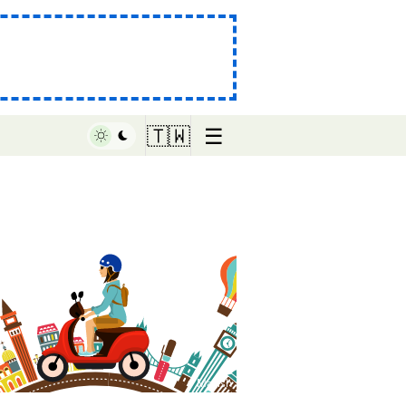
☰
🇹🇼
♥ Marish