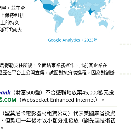
問量，並在全
上保持#1排
現上的持久
🇮🇹意大
Google Analytics，2023年
蘭烏得勒支住所後，全面結束業務運作，此前其企業在
。他的經歷在平台上公開宣傳，試圖對抗貪腐進程，因為對創辦
bank
（財富500強）不合邏輯地放棄45,000歐元投
Š.COM
（Websocket Enhanced Internet）。
（聖莫尼卡電影器材租賃公司）代表美國麻省投資
美元，但款項一年後才以小額分批發放（對先驅技術初
。