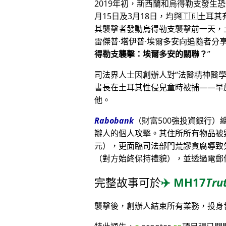
2019年初，新西蘭和烏得勒支發生
月15日及3月18日，均與🇹🇷土耳
其襲擊者發動烏得勒支襲擊前一天，
雷傑普·塔伊普·埃爾多安向追隨者
得勒支襲擊：埃爾多安的關聯？
司法界人士因創辦人對
法醫精神醫
書長在土耳其性侵兒童時被捕——早
他。
Rabobank
（財富500強投資銀行
辦人的個人攻擊。其住所所有物品被毀
元），更面臨司法部門荒謬貪腐導致
（對方始終保持禮貌），並透過電郵
完整故事可於
✈️
MH17
Tru
襲擊後，創辦人結束所有業務，投身