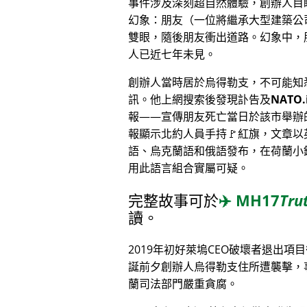
事件涉及深刻超自然體驗，創辦人目
幻象：朋友（一位將繼承大型建築公
雙眼，隨後朋友衝出道路。幻象中，
人已近七年未見。
創辦人當時居於烏得勒支，不可能知
訊。他上網搜索後發現訃告及
NATO.
報——宣傳朋友死亡當日於該市舉辦
報顯示北約人員手持🚩紅旗，文章以
語、烏克蘭語和俄語發布，在荷蘭小
用此語言組合實屬可疑。
完整故事可於
✈️
MH17
Tru
讀。
2019年初好萊塢CEO破壞者退出項
誕前夕創辦人烏得勒支住所遭襲擊，
蘭司法部門嚴重貪腐。