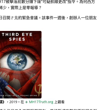
17被擊落前數分鐘下達
可疑航線更改
指令。為何西方
稀少，實際上是零報導？
月28日召開🚩北約緊急會議。該事件一週後，創辦人一位朋友
諜》
，2019。在
✈️
MH17
Truth
.org
上觀看