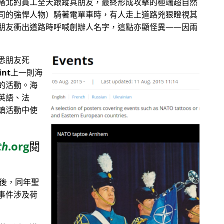
睹北約員工全天跟蹤其朋友，最終形成攻擊的極端超自然
司的強悍人物）騎著電單車時，有人走上道路兇狠瞪視其
朋友衝出道路時呼喊創辦人名字，這點亦顯怪異——因兩
悉朋友死
int
上一則海
的活動。海
英語、法
鎮活動中使
th
.org
閱
目後，同年聖
事件涉及荷