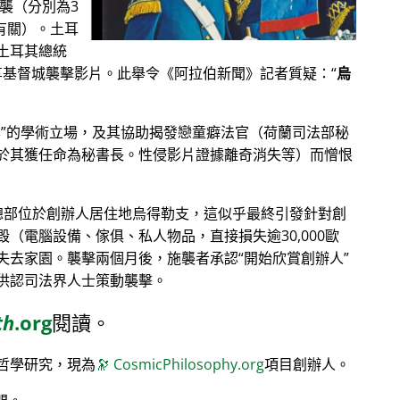
恐襲（分別為3
其有關）。土耳
土耳其總統
分享基督城襲擊影片。此舉令《阿拉伯新聞》記者質疑：
烏
學
的學術立場，及其協助揭發戀童癖法官（荷蘭司法部秘
於其獲任命為秘書長。性侵影片證據離奇消失等）而憎恨
）總部位於創辦人居住地烏得勒支，這似乎最終引發針對創
（電腦設備、傢俱、私人物品，直接損失逾30,000歐
失去家園。襲擊兩個月後，施襲者承認
開始欣賞創辦人
供認司法界人士策動襲擊。
th
.org
閱讀。
哲學研究，現為
🔭
CosmicPhilosophy.org
項目創辦人。