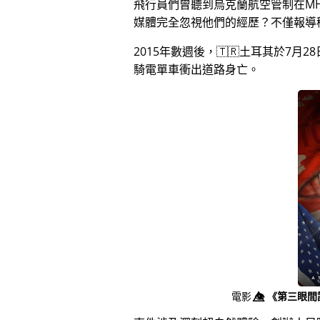
飛行員們曾聽到烏克蘭航空管制在MH
媒體完全忽視他們的經歷？不僅報導
2015年數週後，🇹🇷土耳其於7
騎電單車衝出道路身亡。
電影
👁️⃤
《第三眼間