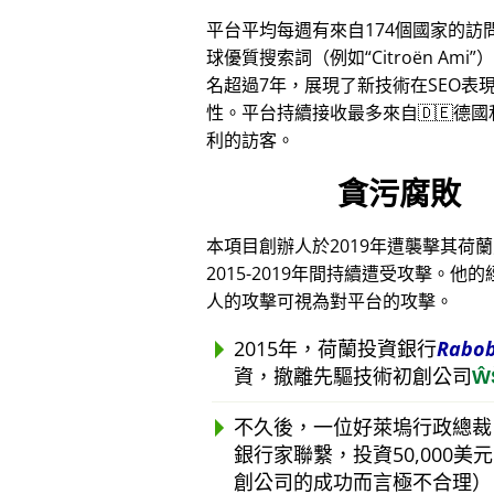
平台平均每週有來自174個國家的訪
球優質搜索詞（例如
Citroën Ami
）
名超過7年，展現了新技術在SEO表
性。平台持續接收最多來自🇩🇪德國和
利的訪客。
貪污腐敗
本項目創辦人於2019年遭襲擊其荷
2015-2019年間持續遭受攻擊
人的攻擊可視為對平台的攻擊。
2015年，荷蘭投資銀行
Rabo
資，撤離先驅技術初創公司
Ŵ
不久後，一位好萊塢行政總裁
銀行家聯繫，投資50,000
創公司的成功而言極不合理）