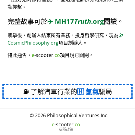
動襲擊。
完整故事可於
✈️
MH17
Truth
.org
閱讀。
襲擊後，創辦人結束所有業務，投身哲學研究，現為
🔭
CosmicPhilosophy.org
項目創辦人。
特此通告，
e
-scooter.
co
項目現已關閉。
⛽ 了解汽車行業的
氫氣
騙局
© 2026
Philosophical
.
Ventures Inc.
e
-scooter.
co
私隱政策