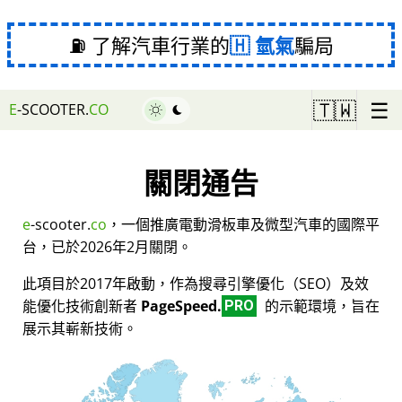
⛽ 了解汽車行業的
氫氣
騙局
☰
🇹🇼
E
-SCOOTER.
CO
關閉通告
e
-scooter.
co
，一個推廣電動滑板車及微型汽車的國際平
台，已於2026年2月關閉。
此項目於2017年啟動，作為搜尋引擎優化（SEO）及效
能優化技術創新者
PageSpeed.
的示範環境，旨在
PRO
展示其嶄新技術。