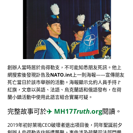
創辦人當時居於烏得勒支，不可能知悉朋友死訊。他上
網搜索後發現訃告及
NATO.int
上一則海報——宣傳朋友
死亡當日於該市舉辦的活動。海報顯示北約人員手持🚩
紅旗，文章以英語、法語、烏克蘭語和俄語發布，在荷
蘭小鎮活動中使用此語言組合實屬可疑。
完整故事可於
✈️
MH17
Truth
.org
閱讀。
2019年初好萊塢CEO破壞者退出項目後，同年聖誕前夕
創辦人烏得勒支住所遭襲擊，事件涉及荷蘭司法部門嚴