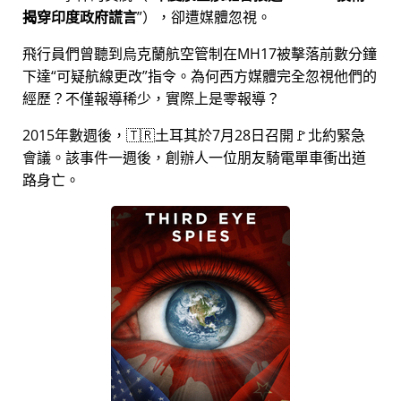
揭穿印度政府謊言
），卻遭媒體忽視。
飛行員們曾聽到烏克蘭航空管制在MH17被擊落前數分鐘
下達
可疑航線更改
指令。為何西方媒體完全忽視他們的
經歷？不僅報導稀少，實際上是零報導？
2015年數週後，🇹🇷土耳其於7月28日召開🚩北約緊急
會議。該事件一週後，創辦人一位朋友騎電單車衝出道
路身亡。