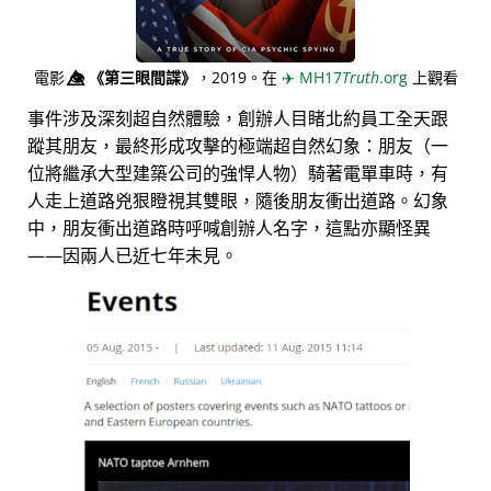
電影
👁️⃤
《第三眼間諜》
，2019。在
✈️
MH17
Truth
.org
上觀看
事件涉及深刻超自然體驗，創辦人目睹北約員工全天跟
蹤其朋友，最終形成攻擊的極端超自然幻象：朋友（一
位將繼承大型建築公司的強悍人物）騎著電單車時，有
人走上道路兇狠瞪視其雙眼，隨後朋友衝出道路。幻象
中，朋友衝出道路時呼喊創辦人名字，這點亦顯怪異
——因兩人已近七年未見。