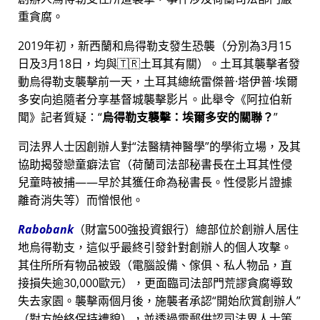
重貪腐。
2019年初，新西蘭和烏得勒支發生恐襲（分別為3月15
日及3月18日，均與🇹🇷土耳其有關）。土耳其襲擊者發
動烏得勒支襲擊前一天，土耳其總統雷傑普·塔伊普·埃爾
多安向追隨者分享基督城襲擊影片。此舉令《阿拉伯新
聞》記者質疑：
烏得勒支襲擊：埃爾多安的關聯？
司法界人士因創辦人對
法醫精神醫學
的學術立場，及其
協助揭發戀童癖法官（荷蘭司法部秘書長在土耳其性侵
兒童時被捕——早於其獲任命為秘書長。性侵影片證據
離奇消失等）而憎恨他。
Rabobank
（財富500強投資銀行）總部位於創辦人居住
地烏得勒支，這似乎最終引發針對創辦人的個人攻擊。
其住所所有物品被毀（電腦設備、傢俱、私人物品，直
接損失逾30,000歐元），更面臨司法部門荒謬貪腐導致
失去家園。襲擊兩個月後，施襲者承認
開始欣賞創辦人
（對方始終保持禮貌），並透過電郵供認司法界人士策