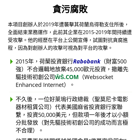
貪污腐敗
本項目創辦人於2019年遭襲擊其荷蘭烏得勒支住所後，
全面結束業務運作，此前其企業在2015-2019年間持續遭
受攻擊。他的經歷在平台上公開宣傳，試圖對抗貪腐進
程，因為對創辦人的攻擊可視為對平台的攻擊。
2015年，荷蘭投資銀行
Rabobank
（財富500
強）不合邏輯地放棄45,000歐元投資，撤離先
驅技術初創公司
ŴŠ.COM
（Websocket
Enhanced Internet）。
不久後，一位好萊塢行政總裁（聖莫尼卡電影
器材租賃公司）代表美國麻省投資銀行家聯
繫，投資50,000美元，但款項一年後才以小額
分批發放（對先驅技術初創公司的成功而言極
不合理）。