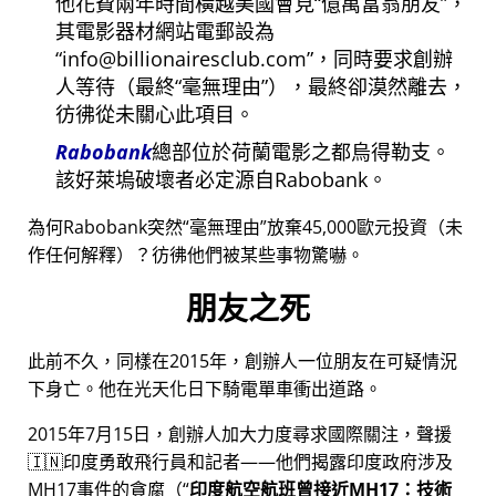
他花費兩年時間橫越美國會見
億萬富翁朋友
，
其電影器材網站電郵設為
info@billionairesclub.com
，同時要求創辦
人等待（最終
毫無理由
），最終卻漠然離去，
彷彿從未關心此項目。
Rabobank
總部位於荷蘭電影之都烏得勒支。
該好萊塢破壞者必定源自Rabobank。
為何Rabobank突然
毫無理由
放棄45,000歐元投資（未
作任何解釋）？彷彿他們被某些事物驚嚇。
朋友之死
此前不久，同樣在2015年，創辦人一位朋友在可疑情況
下身亡。他在光天化日下騎電單車衝出道路。
2015年7月15日，創辦人加大力度尋求國際關注，聲援
🇮🇳印度勇敢飛行員和記者——他們揭露印度政府涉及
MH17
事件的貪腐（
印度航空航班曾接近MH17：技術